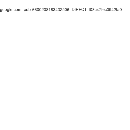
google.com, pub-6600208183432506, DIRECT, f08c47fec0942fa0