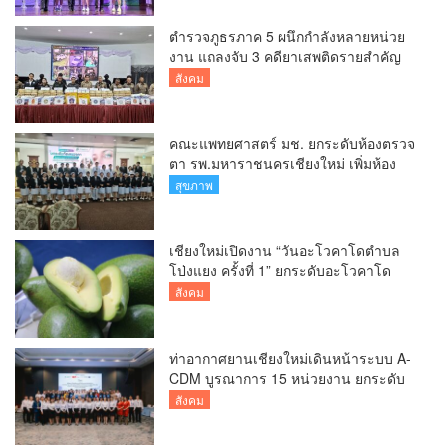
ตำรวจภูธรภาค 5 ผนึกกำลังหลายหน่วย
งาน แถลงจับ 3 คดียาเสพติดรายสำคัญ
ยึดยาบ้ากว่า 3.2 ล้านเม็ด เฮโรอีน 8.62
สังคม
กิโลกรัม
คณะแพทยศาสตร์ มช. ยกระดับห้องตรวจ
ตา รพ.มหาราชนครเชียงใหม่ เพิ่มห้อง
ตรวจ-นำเทคโนโลยีทันสมัย รองรับผู้ป่วย
สุขภาพ
กว่า 5 หมื่นครั้งต่อปี
เชียงใหม่เปิดงาน “วันอะโวคาโดตำบล
โป่งแยง ครั้งที่ 1” ยกระดับอะโวคาโด
คุณภาพ สู่ผลไม้เศรษฐกิจและแหล่งท่อง
สังคม
เที่ยวเชิงเกษตร
ท่าอากาศยานเชียงใหม่เดินหน้าระบบ A-
CDM บูรณาการ 15 หน่วยงาน ยกระดับ
การบริหารเที่ยวบินและบริการผู้โดยสาร
สังคม