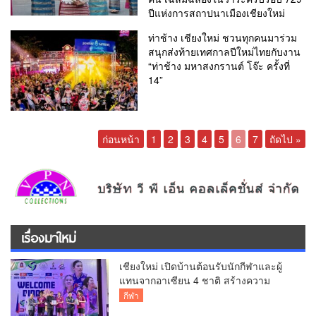
ปีแห่งการสถาปนาเมืองเชียงใหม่
ท่าช้าง เชียงใหม่ ชวนทุกคนมาร่วม
สนุกส่งท้ายเทศกาลปีใหม่ไทยกับงาน
“ท่าช้าง มหาสงกรานต์ โจ๊ะ ครั้งที่
14”
ก่อนหน้า
1
2
3
4
5
6
7
ถัดไป »
เรื่องมาใหม่
เชียงใหม่ เปิดบ้านต้อนรับนักกีฬาและผู้
แทนจากอาเซียน 4 ชาติ สร้างความ
ประทับใจก่อนเปิดศึกวอลเลย์บอล BYD
กีฬา
DMI 6th SEA V Cup