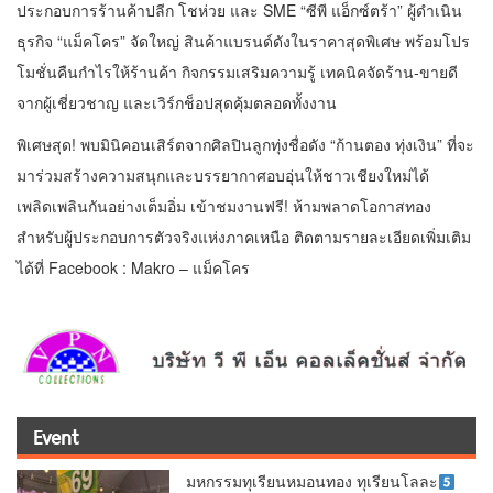
ประกอบการร้านค้าปลีก โชห่วย และ SME “ซีพี แอ็กซ์ตร้า” ผู้ดำเนิน
ธุรกิจ “แม็คโคร” จัดใหญ่ สินค้าแบรนด์ดังในราคาสุดพิเศษ พร้อมโปร
โมชั่นคืนกำไรให้ร้านค้า กิจกรรมเสริมความรู้ เทคนิคจัดร้าน-ขายดี
จากผู้เชี่ยวชาญ และเวิร์กช็อปสุดคุ้มตลอดทั้งงาน
พิเศษสุด! พบมินิคอนเสิร์ตจากศิลปินลูกทุ่งชื่อดัง “ก้านตอง ทุ่งเงิน” ที่จะ
มาร่วมสร้างความสนุกและบรรยากาศอบอุ่นให้ชาวเชียงใหม่ได้
เพลิดเพลินกันอย่างเต็มอิ่ม เข้าชมงานฟรี! ห้ามพลาดโอกาสทอง
สำหรับผู้ประกอบการตัวจริงแห่งภาคเหนือ ติดตามรายละเอียดเพิ่มเติม
ได้ที่ Facebook : Makro – แม็คโคร
Event
มหกรรมทุเรียนหมอนทอง ทุเรียนโลละ