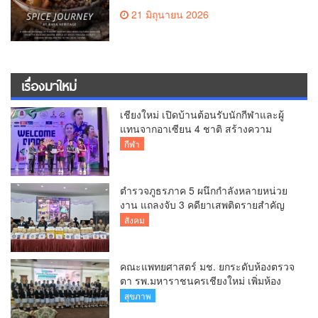
21 มิถุนายน 2026
เรื่องมาใหม่
เชียงใหม่ เปิดบ้านต้อนรับนักกีฬาและผู้
แทนจากอาเซียน 4 ชาติ สร้างความ
ประทับใจก่อนเปิดศึกวอลเลย์บอล BYD
กีฬา
DMI 6th SEA V Cup
ตำรวจภูธรภาค 5 ผนึกกำลังหลายหน่วย
งาน แถลงจับ 3 คดียาเสพติดรายสำคัญ
ยึดยาบ้ากว่า 3.2 ล้านเม็ด เฮโรอีน 8.62
สังคม
กิโลกรัม
คณะแพทยศาสตร์ มช. ยกระดับห้องตรวจ
ตา รพ.มหาราชนครเชียงใหม่ เพิ่มห้อง
ตรวจ-นำเทคโนโลยีทันสมัย รองรับผู้ป่วย
สุขภาพ
กว่า 5 หมื่นครั้งต่อปี