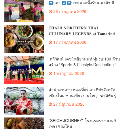
และ
บาท และทั้งร้านเลยจ้า มี
มากกว่า 40 ตัน 2 ราคานี้เท่านั้น
26 กรกฎาคม 2026
𝐓𝐇𝐀𝚰 & 𝐍𝐎𝐑𝐓𝐇𝐄𝐑𝐍 𝐓𝐇𝐀𝚰
𝐂𝐔𝐋𝐔𝐍𝐀𝐑𝐘 𝐋𝐄𝐆𝐄𝐍𝐃𝐒 𝐚𝐭 𝐓𝐚𝐦𝐚𝐫𝐢𝐧𝐝
𝐕𝐢𝐥𝐥𝐚𝐠𝐞
17 กรกฎาคม 2026
ทวีวัฒน์ เดชโพธิยานนท์ ทุ่มงบ 100 ล้าน
สร้าง “Sports & Lifestyle Destination “
สนามไดรฟ์กอล์ฟแห่งใหม่
1 กรกฎาคม 2026
สำนักงานการท่องเที่ยวและกีฬาจังหวัด
เชียงใหม่ ชวนเที่ยวงานใหญ่ “ชาติพันธุ์
สีสันแห่งล้านนา” (Ethnic Lanna Festival
27 มิถุนายน 2026
2026) 3-5 ก.ค. นี้
“SPICE JOURNEY” โรงแรมรายาเฮอริ
เทจ เชียงใหม่