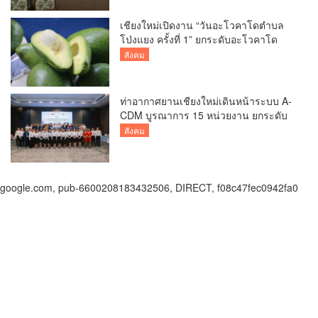
เชียงใหม่เปิดงาน “วันอะโวคาโดตำบล
โป่งแยง ครั้งที่ 1” ยกระดับอะโวคาโด
คุณภาพ สู่ผลไม้เศรษฐกิจและแหล่งท่อง
สังคม
เที่ยวเชิงเกษตร
ท่าอากาศยานเชียงใหม่เดินหน้าระบบ A-
CDM บูรณาการ 15 หน่วยงาน ยกระดับ
การบริหารเที่ยวบินและบริการผู้โดยสาร
สังคม
google.com, pub-6600208183432506, DIRECT, f08c47fec0942fa0