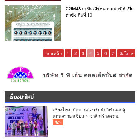
CGM48 ยกทีมเสิร์ฟความน่ารัก! เปิด
ตัวซิงเกิลที่ 10
ก่อนหน้า
1
2
3
4
5
6
7
ถัดไป »
เรื่องมาใหม่
เชียงใหม่ เปิดบ้านต้อนรับนักกีฬาและผู้
แทนจากอาเซียน 4 ชาติ สร้างความ
ประทับใจก่อนเปิดศึกวอลเลย์บอล BYD
กีฬา
DMI 6th SEA V Cup