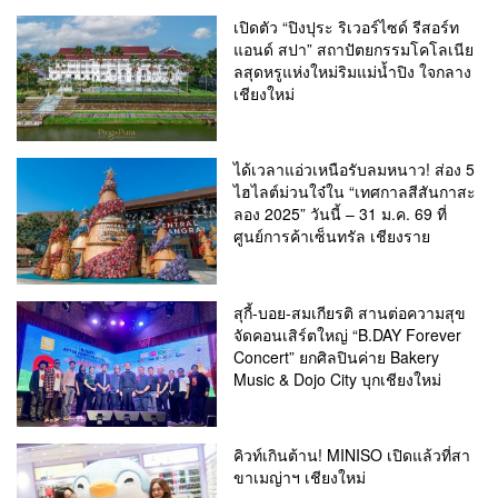
เปิดตัว “ปิงปุระ ริเวอร์ไซด์ รีสอร์ท
แอนด์ สปา” สถาปัตยกรรมโคโลเนีย
ลสุดหรูแห่งใหม่ริมแม่น้ำปิง ใจกลาง
เชียงใหม่
ได้เวลาแอ่วเหนือรับลมหนาว! ส่อง 5
ไฮไลต์ม่วนใจ๋ใน “เทศกาลสีสันกาสะ
ลอง 2025” วันนี้ – 31 ม.ค. 69 ที่
ศูนย์การค้าเซ็นทรัล เชียงราย
สุกี้-บอย-สมเกียรติ สานต่อความสุข
จัดคอนเสิร์ตใหญ่ “B.DAY Forever
Concert” ยกศิลปินค่าย Bakery
Music & Dojo City บุกเชียงใหม่
คิวท์เกินต้าน! MINISO เปิดแล้วที่สา
ขาเมญ่าฯ เชียงใหม่