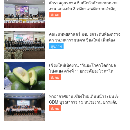
ตำรวจภูธรภาค 5 ผนึกกำลังหลายหน่วย
งาน แถลงจับ 3 คดียาเสพติดรายสำคัญ
ยึดยาบ้ากว่า 3.2 ล้านเม็ด เฮโรอีน 8.62
สังคม
กิโลกรัม
คณะแพทยศาสตร์ มช. ยกระดับห้องตรวจ
ตา รพ.มหาราชนครเชียงใหม่ เพิ่มห้อง
ตรวจ-นำเทคโนโลยีทันสมัย รองรับผู้ป่วย
สุขภาพ
กว่า 5 หมื่นครั้งต่อปี
เชียงใหม่เปิดงาน “วันอะโวคาโดตำบล
โป่งแยง ครั้งที่ 1” ยกระดับอะโวคาโด
คุณภาพ สู่ผลไม้เศรษฐกิจและแหล่งท่อง
สังคม
เที่ยวเชิงเกษตร
ท่าอากาศยานเชียงใหม่เดินหน้าระบบ A-
CDM บูรณาการ 15 หน่วยงาน ยกระดับ
การบริหารเที่ยวบินและบริการผู้โดยสาร
สังคม