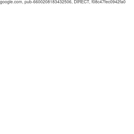
google.com, pub-6600208183432506, DIRECT, f08c47fec0942fa0