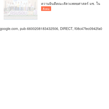
ความยินดีคณะสัตวแพทยศาสตร์ มช. ใน
โอกาสครบรอบ 32 ปี พร้อมร่วมพิธีทอด
สังคม
ผ้าป่าสมทบทุนโรงพยาบาลช้าง
google.com, pub-6600208183432506, DIRECT, f08c47fec0942fa0