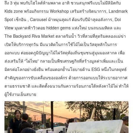
ถึง 3 ทุ่ม พบกับไฮไลต์ห้ามพลาด อาทิ ชวนสนุกฟรีแบบไม่มีลิมิตกับ
Kids zone พร้อมกิจกรรม Workshop เสริมสร้างจิตนาการ, Landmark
Spot เช็กอิน , Carousel ม้าหมุนสุดเก๋ ต้อนรับปีม้าสุดอลังการ, Doi
View มุมดาดฟ้าวิวดอย hidden gems แห่งใหม่ บนถนนมหิดล และ
The Backyard Riva Market ตลาดริมน้ำ วิวที่สวยที่สุดริมคลองแม่ข่า
เปิดให้บริการทุกวัน มีแนวคิดในการใช้ไม้ไผ่เป็นวัสดุหลักในการ
ออกแบบ ต่อยอดภูมิปัญญาไม้ไผ่วัสดุท้องถิ่นชุมชนสู่มุมมองสากล เพื่อ
ส่งเสริมให้ “ไผ่ไทย” กลายเป็นพืชเศรษฐกิจที่สร้างมูลค่าเพิ่มและเป็น
มิตรต่อโลกอย่างยั่งยืน พร้อมตอกย้ำนโยบายด้าน ESG หนึ่งในกลยุทธ์
สำคัญของการขับเคลื่อนขององค์กร ด้วยการออกแบบให้ระบายอากาศ
ตามธรรมชาติ และติดตั้งฉนวนกันความร้อนภายใต้หลังคาไม้ไผ่ ทำให้
ผู้ใช้งานเย็นสบาย