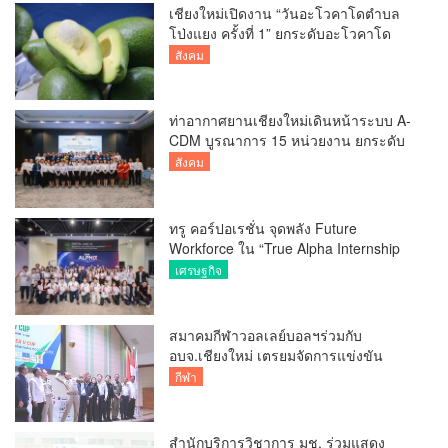
เชียงใหม่เปิดงาน “วันอะโวคาโดตำบล
โป่งแยง ครั้งที่ 1” ยกระดับอะโวคาโด
คุณภาพ สู่ผลไม้เศรษฐกิจและแหล่งท่อง
สังคม
เที่ยวเชิงเกษตร
ท่าอากาศยานเชียงใหม่เดินหน้าระบบ A-
CDM บูรณาการ 15 หน่วยงาน ยกระดับ
การบริหารเที่ยวบินและบริการผู้โดยสาร
สังคม
ทรู คอร์ปอเรชั่น จุดพลัง Future
Workforce ใน “True Alpha Internship
2026” พลิกโจทย์ธุรกิจ ครีเอทอินโนเวชัน
เศรษฐกิจ
ด้วย AI
สมาคมกีฬาวอลเลย์บอลฯร่วมกับ
อบจ.เชียงใหม่ เตรยมจัดการแข่งขัน
วอลเลย์บอลหญิง BYD DMI 6th SEA V
กีฬา
CUP 2026 ระหว่างวันที่ 7 – 9 สิงหาคมนี้
สำนักบริการวิชาการ มช. ร่วมแสดง