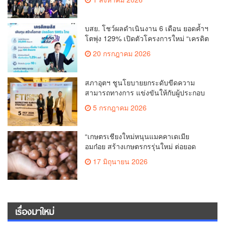
บสย. โชว์ผลดำเนินงาน 6 เดือน ยอดค้ำฯ
โตพุ่ง 129% เปิดตัวโครงการใหม่ “เครดิต
พลัส” สานต่อยกระดับองค์กร เชื่อมต่อ
20 กรกฎาคม 2026
Virtual Bank
สภาอุตฯ ชูนโยบายยกระดับขีดความ
สามารถทางการ แข่งขันให้กับผู้ประกอบ
การภูมิภาค “FTI FORUM ครั้งที่ 1”
5 กรกฎาคม 2026
“เกษตรเชียงใหม่หนุนแมคคาเดเมีย
อมก๋อย สร้างเกษตรกรรุ่นใหม่ ต่อยอด
เศรษฐกิจชุมชนสีเขียว สู่ความยั่งยืน”
17 มิถุนายน 2026
เรื่องมาใหม่