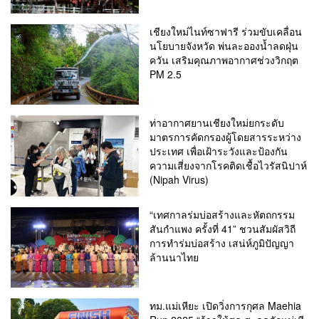
เชียงใหม่ไนท์ซาฟารี ร่วมขับเคลื่อน
นโยบายจังหวัด พ่นละอองน้ำลดฝุ่น
ควัน เสริมคุณภาพอากาศช่วงวิกฤต
PM 2.5
ท่าอากาศยานเชียงใหม่ยกระดับ
มาตรการคัดกรองผู้โดยสารระหว่าง
ประเทศ เพื่อเฝ้าระวังและป้องกัน
ความเสี่ยงจากโรคติดเชื้อไวรัสนิปาห์
(Nipah Virus)
“เทศกาลร่มบ่อสร้างและหัตถกรรม
สันกำแพง ครั้งที่ 41” ชวนสัมผัสวิถี
การทำร่มบ่อสร้าง เสน่ห์ภูมิปัญญา
ล้านนาไทย
ทม.แม่เหียะ เปิดวิ่งการกุศล Maehia