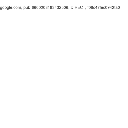
google.com, pub-6600208183432506, DIRECT, f08c47fec0942fa0