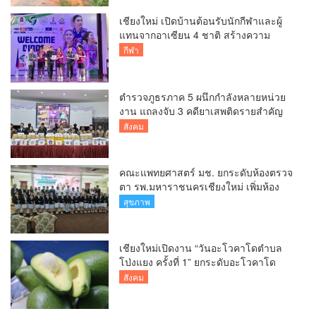
เชียงใหม่ เปิดบ้านต้อนรับนักกีฬาและผู้
แทนจากอาเซียน 4 ชาติ สร้างความ
ประทับใจก่อนเปิดศึกวอลเลย์บอล BYD
กีฬา
DMI 6th SEA V Cup
ตำรวจภูธรภาค 5 ผนึกกำลังหลายหน่วย
งาน แถลงจับ 3 คดียาเสพติดรายสำคัญ
ยึดยาบ้ากว่า 3.2 ล้านเม็ด เฮโรอีน 8.62
สังคม
กิโลกรัม
คณะแพทยศาสตร์ มช. ยกระดับห้องตรวจ
ตา รพ.มหาราชนครเชียงใหม่ เพิ่มห้อง
ตรวจ-นำเทคโนโลยีทันสมัย รองรับผู้ป่วย
สุขภาพ
กว่า 5 หมื่นครั้งต่อปี
เชียงใหม่เปิดงาน “วันอะโวคาโดตำบล
โป่งแยง ครั้งที่ 1” ยกระดับอะโวคาโด
คุณภาพ สู่ผลไม้เศรษฐกิจและแหล่งท่อง
สังคม
เที่ยวเชิงเกษตร