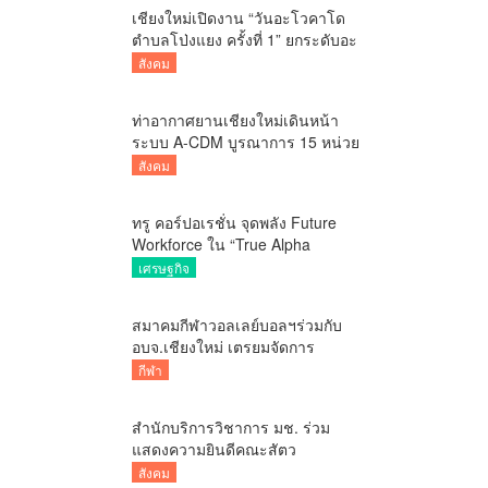
เชียงใหม่เปิดงาน “วันอะโวคาโด
ตำบลโป่งแยง ครั้งที่ 1” ยกระดับอะ
โวคาโดคุณภาพ สู่ผลไม้เศรษฐกิจ
สังคม
และแหล่งท่องเที่ยวเชิงเกษตร
ท่าอากาศยานเชียงใหม่เดินหน้า
ระบบ A-CDM บูรณาการ 15 หน่วย
งาน ยกระดับการบริหารเที่ยวบิน
สังคม
และบริการผู้โดยสาร
ทรู คอร์ปอเรชั่น จุดพลัง Future
Workforce ใน “True Alpha
Internship 2026” พลิกโจทย์ธุรกิจ
เศรษฐกิจ
ครีเอทอินโนเวชันด้วย AI
สมาคมกีฬาวอลเลย์บอลฯร่วมกับ
อบจ.เชียงใหม่ เตรยมจัดการ
แข่งขันวอลเลย์บอลหญิง BYD DMI
กีฬา
6th SEA V CUP 2026 ระหว่างวัน
ที่ 7 – 9 สิงหาคมนี้
สำนักบริการวิชาการ มช. ร่วม
แสดงความยินดีคณะสัตว
แพทยศาสตร์ มช. ในโอกาสครบ
สังคม