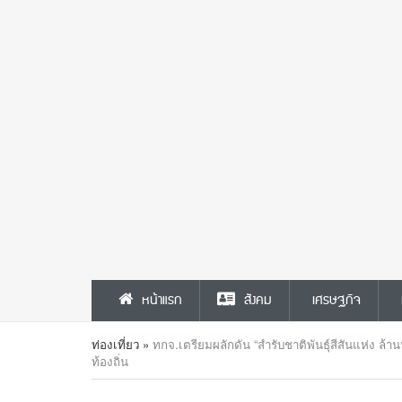
หน้าแรก
สังคม
เศรษฐกิจ
ท่องเที่ยว
»
ทกจ.เตรียมผลักดัน “สำรับชาติพันธุ์สีสันแห่ง ล้
ท้องถิ่น