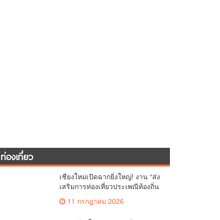
ท่องเที่ยว
เชียงใหม่เปิดฉากยิ่งใหญ่! งาน “ส่ง
เสริมการท่องเที่ยวประเพณีท้องถิ่น
วิถีชาติพันธุ์ล้านนา” ชูอัตลักษณ์ 4
11 กรกฎาคม 2026
จังหวัดเหนือตอนบน