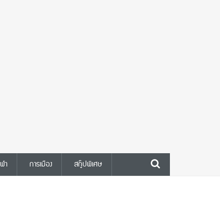
ีฬา
การเมือง
สกู๊ปพิเศษ