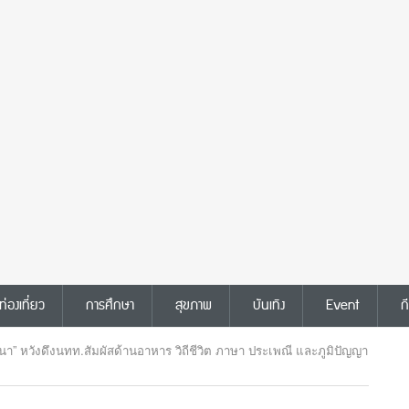
ท่องเที่ยว
การศึกษา
สุขภาพ
บันเทิง
Event
ก
านนา” หวังดึงนทท.สัมผัสด้านอาหาร วิถีชีวิต ภาษา ประเพณี และภูมิปัญญา