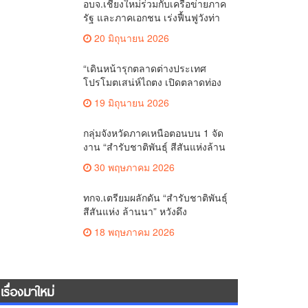
อบจ.เชียงใหม่ร่วมกับเครือข่ายภาค
รัฐ และภาคเอกชน เร่งฟื้นฟูวังท่า
เจดีย์กิ่ว 112 ปี ให้เป็นแหล่งท่อง
20 มิถุนายน 2026
เที่ยวเชิงประวัติศาสตร์
“เดินหน้ารุกตลาดต่างประเทศ
โปรโมตเสน่ห์ไถตง เปิดตลาดท่อง
เที่ยวไทย ชวนคนเชียงใหม่ เที่ยว
19 มิถุนายน 2026
ไต้หวันตะวันออก”
กลุ่มจังหวัดภาคเหนือตอนบน 1 จัด
งาน “สำรับชาติพันธุ์ สีสันแห่งล้าน
นา” ชูอัตลักษณ์อาหารพื้นถิ่น
30 พฤษภาคม 2026
สืบสานวัฒนธรรม 7 ชาติพันธุ์ล้าน
นา
ทกจ.เตรียมผลักดัน “สำรับชาติพันธุ์
สีสันแห่ง ล้านนา” หวังดึง
นทท.สัมผัสด้านอาหาร วิถีชีวิต
18 พฤษภาคม 2026
ภาษา ประเพณี และภูมิปัญญาท้อง
ถิ่น
เรื่องมาใหม่