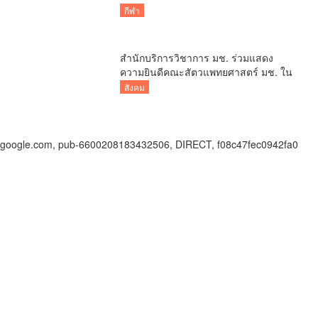
วอลเลย์บอลหญิง BYD DMI 6th SEA V
กีฬา
CUP 2026 ระหว่างวันที่ 7 – 9 สิงหาคมนี้
สำนักบริการวิชาการ มช. ร่วมแสดง
ความยินดีคณะสัตวแพทยศาสตร์ มช. ใน
โอกาสครบรอบ 32 ปี พร้อมร่วมพิธีทอด
สังคม
ผ้าป่าสมทบทุนโรงพยาบาลช้าง
google.com, pub-6600208183432506, DIRECT, f08c47fec0942fa0