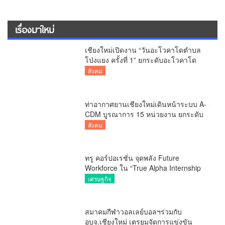
เรื่องมาใหม่
เชียงใหม่เปิดงาน “วันอะโวคาโดตำบล
โป่งแยง ครั้งที่ 1” ยกระดับอะโวคาโด
คุณภาพ สู่ผลไม้เศรษฐกิจและแหล่งท่อง
สังคม
เที่ยวเชิงเกษตร
ท่าอากาศยานเชียงใหม่เดินหน้าระบบ A-
CDM บูรณาการ 15 หน่วยงาน ยกระดับ
การบริหารเที่ยวบินและบริการผู้โดยสาร
สังคม
ทรู คอร์ปอเรชั่น จุดพลัง Future
Workforce ใน “True Alpha Internship
2026” พลิกโจทย์ธุรกิจ ครีเอทอินโนเวชัน
เศรษฐกิจ
ด้วย AI
สมาคมกีฬาวอลเลย์บอลฯร่วมกับ
อบจ.เชียงใหม่ เตรยมจัดการแข่งขัน