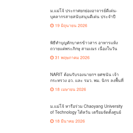
AGB
ม.แม่โจ้ ประกาศยกย่องอาจารย์ดีเด่น-
บุคลากรสายสนับสนุนดีเด่น ประจำปี
2568 เตรียมมอบรางวัลเข็มเพชรแม่โจ้
19 มิถุนายน 2026
เชิดชูเกียรติ
พิธีทำบุญตักบาตรข้าวสาร อาหารแห้ง
ถวายแด่พระภิกษุ สามเณร เนื่องในวัน
วิสาขบูชา ประจำปี 2569
31 พฤษภาคม 2026
NARIT ต้อนรับรองนายกฯ ยศชนัน เจ้า
กระทรวง อว. และ รมว. พม. นิกร ลงพื้นที่
เชียงใหม่ ติดตามการแก้ไขปัญหาฝุ่น
18 เมษายน 2026
PM2.5
ม.แม่โจ้ หารือร่วม Chaoyang University
of Technology ไต้หวัน เตรียมจัดตั้งศูนย์
“INTACT Base”
18 มีนาคม 2026