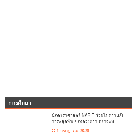
การศึกษา
นักดาราศาสตร์ NARIT ร่วมไขความลับ
วาระสุดท้ายของดวงดาว ตรวจพบ
สัญญาณซิลิกอนมอนอกไซด์ (SiO)
1 กรกฎาคม 2026
“พลังงานสูงที่สุดเท่าที่เคยพบ” ในดาวฤกษ์