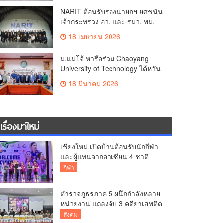
NARIT ต้อนรับรองนายกฯ ยศชนัน
เจ้ากระทรวง อว. และ รมว. พม.
นิกร ลงพื้นที่เชียงใหม่ ติดตามการ
18 เมษายน 2026
แก้ไขปัญหาฝุ่น PM2.5
ม.แม่โจ้ หารือร่วม Chaoyang
University of Technology ไต้หวัน
เตรียมจัดตั้งศูนย์ “INTACT Base”
18 มีนาคม 2026
เรื่องมาใหม่
เชียงใหม่ เปิดบ้านต้อนรับนักกีฬา
และผู้แทนจากอาเซียน 4 ชาติ
สร้างความประทับใจก่อนเปิดศึก
กีฬา
วอลเลย์บอล BYD DMI 6th SEA V
Cup
ตำรวจภูธรภาค 5 ผนึกกำลังหลาย
หน่วยงาน แถลงจับ 3 คดียาเสพติด
รายสำคัญ ยึดยาบ้ากว่า 3.2 ล้าน
สังคม
เม็ด เฮโรอีน 8.62 กิโลกรัม