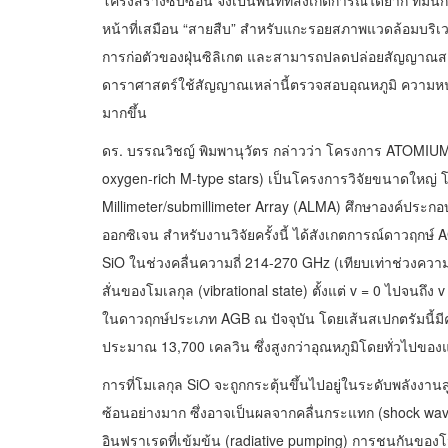
หน้าที่เสมือน “สายสืบ” สำหรับแกะรอยสภาพแวดล้อมบริเวณด
การก่อตัวของฝุ่นซิลิเกต และสามารถปลดปล่อยสัญญาณสเ
ดาราศาสตร์ใช้สัญญาณเหล่านี้ตรวจสอบอุณหภูมิ ความหน
มากขึ้น
ดร. บรรณวิชญ์ พิมพานุวัตร กล่าวว่า โครงการ ATOMIUM 
oxygen-rich M-type stars) เป็นโครงการวิจัยขนาดใหญ่
Millimeter/submillimeter Array (ALMA) ศึกษาองค์ประก
ออกซิเจน สำหรับงานวิจัยครั้งนี้ ได้สังเกตการณ์ดาวฤ
SiO ในช่วงคลื่นความถี่ 214-270 GHz (เทียบเท่าช่วงคว
สั่นของโมเลกุล (vibrational state) ตั้งแต่ v = 0 ไปจนถึง 
ในดาวฤกษ์ประเภท AGB ณ ปัจจุบัน โดยเส้นสเปกตรัมนี้มีค่
ประมาณ 13,700 เคลวิน ซึ่งสูงกว่าอุณหภูมิโดยทั่วไปขอ
การที่โมเลกุล SiO จะถูกกระตุ้นขึ้นไปอยู่ในระดับพลังงานส
ซ้อนอย่างมาก ซึ่งอาจเป็นผลจากคลื่นกระแทก (shock wav
อินฟราเรดที่เข้มข้น (radiative pumping) การชนกันของโม