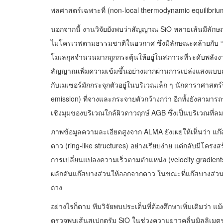
พลศาสตร์เฉพาะที่ (non-local thermodynamic equilibriu
นอกจากนี้ งานวิจัยยังพบว่าสัญญาณ SiO หลายเส้นมีลักษ
ไมโครเวฟตามธรรมชาติในอวกาศ ซึ่งมีลักษณะคล้ายกับ “เลเซอร
โมเลกุลจำนวนมากถูกกระตุ้นให้อยู่ในสภาวะที่ระดับพลังง
สัญญาณเพิ่มความเข้มขึ้นอย่างมากผ่านการเปล่งแสงแบบถู
กับเมเซอร์มักกระจุกตัวอยู่ในบริเวณเล็ก ๆ นักดาราศาสตร์
emission) ที่จางและกระจายตัวกว้างกว่า อีกทั้งยังสามาร
เชิงมุมของบริเวณใกล้ผิวดาวฤกษ์ AGB ซึ่งเป็นบริเวณที่ลมดา
ภาพข้อมูลความละเอียดสูงจาก ALMA ยังเผยให้เห็นว่า แก
ดาว (ring-like structures) อย่างเรียบง่าย แต่กลับมีโครงส
การเปลี่ยนแปลงความเร็วตามตำแหน่ง (velocity gradien
ผลักดันแก๊สบางส่วนให้ออกจากดาว ในขณะที่แก๊สบางส่วนที
ถ่วง
อย่างไรก็ตาม ทีมวิจัยพบประเด็นที่ต้องศึกษาเพิ่มเติมว่า แม
ตรวจพบเส้นสเปกตรัม SiO ในช่วงความยาวคลื่นมิลลิเมต