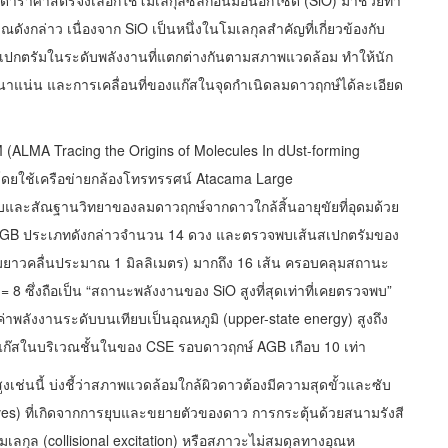
ังกล่าว เนื่องจาก SiO เป็นหนึ่งในโมเลกุลสำคัญที่เกี่ยวข้องกับ
ปกตรัมในระดับพลังงานที่แตกต่างกันตามสภาพแวดล้อม ทำให้นัก
าแน่น และการเคลื่อนที่ของแก๊สในจุดกำเนิดลมดาวฤกษ์ได้ละเอียด
(ALMA Tracing the Origins of Molecules In dUst-forming
 โดยใช้เครือข่ายกล้องโทรทรรศน์ Atacama Large
อบและสัณฐานวิทยาของลมดาวฤกษ์จากดาวใกล้สิ้นอายุขัยที่อุดมด้วย
กษ์ AGB ประเภทดังกล่าวจำนวน 14 ดวง และตรวจพบเส้นสเปกตรัมของ
ามยาวคลื่นประมาณ 1 มิลลิเมตร) มากถึง 16 เส้น ครอบคลุมสถานะ
v = 8 ซึ่งถือเป็น “สถานะพลังงานของ SiO สูงที่สุดเท่าที่เคยตรวจพบ”
าพลังงานระดับบนเทียบเป็นอุณหภูมิ (upper-state energy) สูงถึง
งแก๊สในบริเวณชั้นในของ CSE รอบดาวฤกษ์ AGB เกือบ 10 เท่า
ูงเช่นนี้ บ่งชี้ว่าสภาพแวดล้อมใกล้ผิวดาวต้องมีความสุดขั้วและซับ
es) ที่เกิดจากการยุบและขยายตัวของดาว การกระตุ้นด้วยสนามรังสี
เลกุล (collisional excitation) หรือสภาวะไม่สมดุลทางอุณห