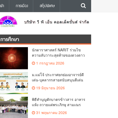
ีฬา
การเมือง
สกู๊ปพิเศษ
การศึกษา
นักดาราศาสตร์ NARIT ร่วมไข
ความลับวาระสุดท้ายของดวงดาว
ตรวจพบสัญญาณซิลิกอนมอนอก
1 กรกฎาคม 2026
ไซด์ (SiO) “พลังงานสูงที่สุดเท่าที่
เคยพบ” ในดาวฤกษ์ AGB
ม.แม่โจ้ ประกาศยกย่องอาจารย์ดี
เด่น-บุคลากรสายสนับสนุนดีเด่น
ประจำปี 2568 เตรียมมอบรางวัล
19 มิถุนายน 2026
เข็มเพชรแม่โจ้เชิดชูเกียรติ
พิธีทำบุญตักบาตรข้าวสาร อาหาร
แห้ง ถวายแด่พระภิกษุ สามเณร
เนื่องในวันวิสาขบูชา ประจำปี
31 พฤษภาคม 2026
2569