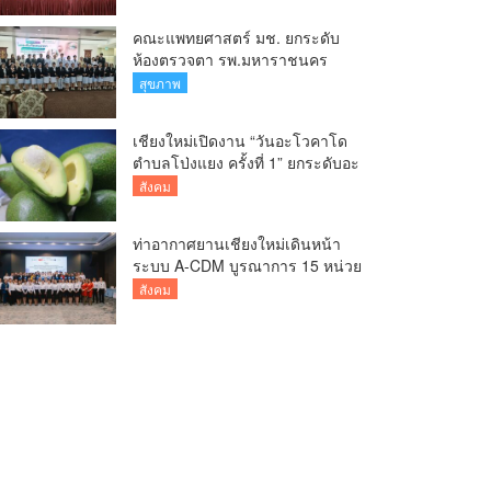
คณะแพทยศาสตร์ มช. ยกระดับ
ห้องตรวจตา รพ.มหาราชนคร
เชียงใหม่ เพิ่มห้องตรวจ-นำ
สุขภาพ
เทคโนโลยีทันสมัย รองรับผู้ป่วย
กว่า 5 หมื่นครั้งต่อปี
เชียงใหม่เปิดงาน “วันอะโวคาโด
ตำบลโป่งแยง ครั้งที่ 1” ยกระดับอะ
โวคาโดคุณภาพ สู่ผลไม้เศรษฐกิจ
สังคม
และแหล่งท่องเที่ยวเชิงเกษตร
ท่าอากาศยานเชียงใหม่เดินหน้า
ระบบ A-CDM บูรณาการ 15 หน่วย
งาน ยกระดับการบริหารเที่ยวบิน
สังคม
และบริการผู้โดยสาร