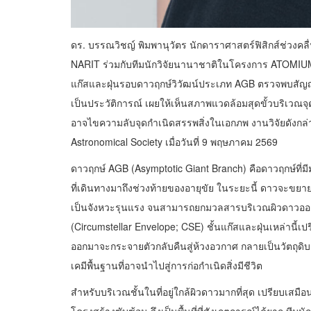
ดร. บรรณวิชญ์ พิมพานุวัตร นักดาราศาสตร์ฟิสิกส์ช่วงคลื
NARIT ร่วมกับทีมนักวิจัยนานาชาติในโครงการ ATOMIUM ใ
แก๊สและฝุ่นรอบดาวฤกษ์วิวัฒน์ประเภท AGB ตรวจพบสัญ
เป็นประวัติการณ์ เผยให้เห็นสภาพแวดล้อมสุดขั้วบริเวณจุ
อาจไขความลับจุดกำเนิดสรรพสิ่งในเอกภพ งานวิจัยดังกล่า
Astronomical Society เมื่อวันที่ 9 พฤษภาคม 2569
ดาวฤกษ์ AGB (Asymptotic Giant Branch) คือดาวฤกษ์ที่
ที่เดินทางมาถึงช่วงท้ายของอายุขัย ในระยะนี้ ดาวจะขยา
เป็นจังหวะรุนแรง จนสามารถยกมวลสารบริเวณผิวดาวออกสู
(Circumstellar Envelope; CSE) ชั้นแก๊สและฝุ่นเหล่านี้
ออกมาจะกระจายตัวกลับคืนสู่ห้วงอวกาศ กลายเป็นวัตถุดิบ
เคมีพื้นฐานที่อาจนำไปสู่การก่อกำเนิดสิ่งมีชีวิต
สำหรับบริเวณชั้นในที่อยู่ใกล้ผิวดาวมากที่สุด เปรียบเสมื
โครงสร้างซับซ้อน จึงเป็นพื้นที่ที่สังเกตการณ์ได้ยาก ที