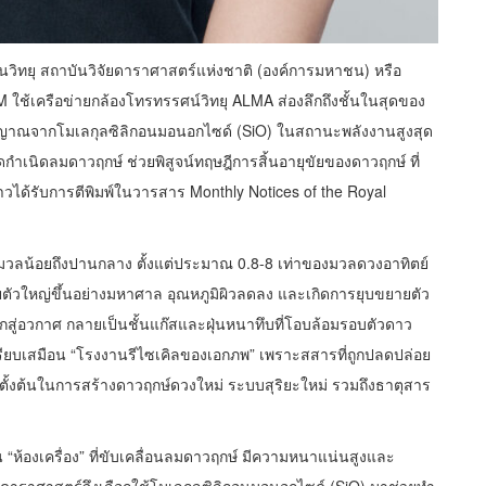
่นวิทยุ สถาบันวิจัยดาราศาสตร์แห่งชาติ (องค์การมหาชน) หรือ
ช้เครือข่ายกล้องโทรทรรศน์วิทยุ ALMA ส่องลึกถึงชั้นในสุดของ
ญาณจากโมเลกุลซิลิกอนมอนอกไซด์ (SiO) ในสถานะพลังงานสูงสุด
ดกำเนิดลมดาวฤกษ์ ช่วยพิสูจน์ทฤษฎีการสิ้นอายุขัยของดาวฤกษ์ ที่
วได้รับการตีพิมพ์ในวารสาร Monthly Notices of the Royal
มีมวลน้อยถึงปานกลาง ตั้งแต่ประมาณ 0.8-8 เท่าของมวลดวงอาทิตย์
ยตัวใหญ่ขึ้นอย่างมหาศาล อุณหภูมิผิวลดลง และเกิดการยุบขยายตัว
่อวกาศ กลายเป็นชั้นแก๊สและฝุ่นหนาทึบที่โอบล้อมรอบตัวดาว
เปรียบเสมือน “โรงงานรีไซเคิลของเอกภพ” เพราะสสารที่ถูกปลดปล่อย
ตั้งต้นในการสร้างดาวฤกษ์ดวงใหม่ ระบบสุริยะใหม่ รวมถึงธาตุสาร
อน “ห้องเครื่อง” ที่ขับเคลื่อนลมดาวฤกษ์ มีความหนาแน่นสูงและ
มนักดาราศาสตร์จึงเลือกใช้โมเลกุลซิลิกอนมอนอกไซด์ (SiO) มาช่วยทำ