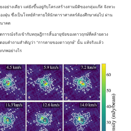
่างเดียว แต่ยังขึ้นอยู่กับโครงสร้างสามมิติของกลุ่มแก๊ส จังหวะ
ุ่น ซึ่งเป็นโจทย์ท้าทายให้นักดาราศาสตร์ต้องศึกษาต่อไป ผ่าน
อนาคต
เกตการณ์จริงเข้ากับทฤษฎีการสิ้นอายุขัยของดาวฤกษ์ที่คล้ายดวง
่อตอบคำถามสำคัญว่า “การตายของดาวฤกษ์” นั้น แท้จริงแล้ว
เอกภพอย่างไร