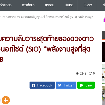
ท่องเที่ยว
การศึกษา
สุขภาพ
บันเทิง
Event
ก
้ายของดวงดาว ตรวจพบสัญญาณซิลิกอนมอนอกไซด์ (SiO) “พลังงานสูง
ไขความลับวาระสุดท้ายของดวงดาว
ไซด์ (SiO) “พลังงานสูงที่สุด
B
8242
0
Facebook
Twitter
Line