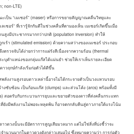
m; non-LTE)
ณะเป็น “เมเซอร์” (maser) หรือการขยายสัญญาณคลื่นวิทยุและ
์” ที่เรารู้จักกันดีในช่วงคลื่นที่ตามองเห็น เมเซอร์เกิดขึ้นเมื่อ
านสูงมีประชากรมากกว่าปกติ (population inversion) ทำให้
กเร้า (stimulated emission) ด้วยความสว่างของเมเซอร์ ประกอบ
จึงตรวจจับได้ง่ายกว่าการแผ่รังสีเนื่องจากความร้อน (thermal
ถระบุตำแหน่งของกลุ่มแก๊สได้แม่นยำ ช่วยให้เราเห็นรายละเอียด
วฤกษ์กำลังเริ่มก่อตัวได้ดีขึ้น
๊สพลังงานสูงรอบดาวเหล่านี้อาจไม่ได้กระจายตัวเป็นวงแหวนรอบ
ร้างซับซ้อน เป็นก้อนแก๊ส (clumps) และส่วนโค้ง (arcs) พร้อมทั้งมี
ts) สอดรับกับกระบวนการยุบและขยายตัวของดาวที่ส่งคลื่นกระแทก
่ยังมีพลังงานไม่พอจะหลุดพ้น ก็อาจตกกลับคืนสู่ดาวภายใต้แรงโน้ม
้ดาวดวงนั้นจะมีอัตราการสูญเสียมวลมาก แต่ไม่ใช่สิ่งที่บ่งชี้ว่าจะ
รจำนวนมากในดาวดวงดังกล่าวเสมอไป ซึ่งหมายความว่า การก่อตัว