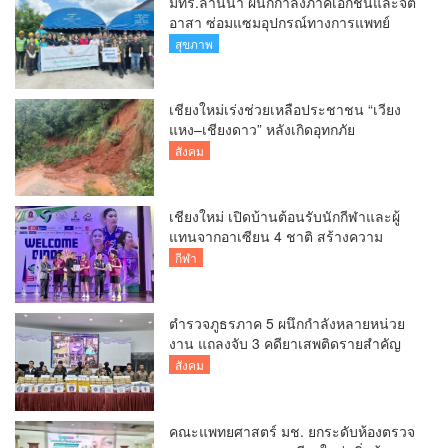
มทร.ล้านนา ผนึกกำลังภาคเอกชนและจิต
อาสา ซ่อมแซมอุปกรณ์ทางการแพทย์
รพ.สารภี กว่า 75 รายการ
สุขภาพ
เชียงใหม่เร่งช่วยเหลือประชาชน “เวียง
แหง–เชียงดาว” หลังเกิดอุทกภัย
สังคม
เชียงใหม่ เปิดบ้านต้อนรับนักกีฬาและผู้
แทนจากอาเซียน 4 ชาติ สร้างความ
ประทับใจก่อนเปิดศึกวอลเลย์บอล BYD
กีฬา
DMI 6th SEA V Cup
ตำรวจภูธรภาค 5 ผนึกกำลังหลายหน่วย
งาน แถลงจับ 3 คดียาเสพติดรายสำคัญ
ยึดยาบ้ากว่า 3.2 ล้านเม็ด เฮโรอีน 8.62
สังคม
กิโลกรัม
คณะแพทยศาสตร์ มช. ยกระดับห้องตรวจ