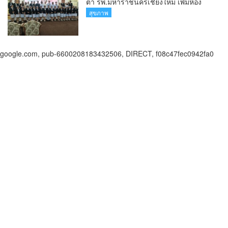
ตา รพ.มหาราชนครเชียงใหม่ เพิ่มห้อง
ตรวจ-นำเทคโนโลยีทันสมัย รองรับผู้ป่วย
สุขภาพ
กว่า 5 หมื่นครั้งต่อปี
google.com, pub-6600208183432506, DIRECT, f08c47fec0942fa0