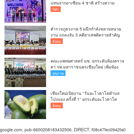
แทนจากอาเซียน 4 ชาติ สร้างความ
ประทับใจก่อนเปิดศึกวอลเลย์บอล BYD
กีฬา
DMI 6th SEA V Cup
ตำรวจภูธรภาค 5 ผนึกกำลังหลายหน่วย
งาน แถลงจับ 3 คดียาเสพติดรายสำคัญ
ยึดยาบ้ากว่า 3.2 ล้านเม็ด เฮโรอีน 8.62
สังคม
กิโลกรัม
คณะแพทยศาสตร์ มช. ยกระดับห้องตรวจ
ตา รพ.มหาราชนครเชียงใหม่ เพิ่มห้อง
ตรวจ-นำเทคโนโลยีทันสมัย รองรับผู้ป่วย
สุขภาพ
กว่า 5 หมื่นครั้งต่อปี
เชียงใหม่เปิดงาน “วันอะโวคาโดตำบล
โป่งแยง ครั้งที่ 1” ยกระดับอะโวคาโด
คุณภาพ สู่ผลไม้เศรษฐกิจและแหล่งท่อง
สังคม
เที่ยวเชิงเกษตร
google.com, pub-6600208183432506, DIRECT, f08c47fec0942fa0