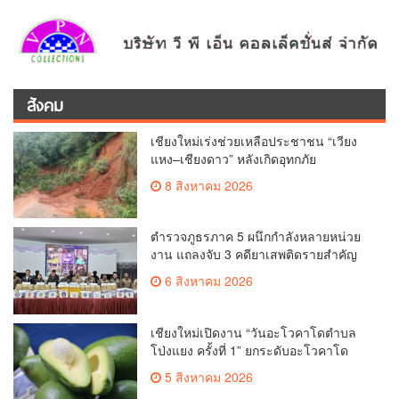
สังคม
เชียงใหม่เร่งช่วยเหลือประชาชน “เวียง
แหง–เชียงดาว” หลังเกิดอุทกภัย
8 สิงหาคม 2026
ตำรวจภูธรภาค 5 ผนึกกำลังหลายหน่วย
งาน แถลงจับ 3 คดียาเสพติดรายสำคัญ
ยึดยาบ้ากว่า 3.2 ล้านเม็ด เฮโรอีน 8.62
6 สิงหาคม 2026
กิโลกรัม
เชียงใหม่เปิดงาน “วันอะโวคาโดตำบล
โป่งแยง ครั้งที่ 1” ยกระดับอะโวคาโด
คุณภาพ สู่ผลไม้เศรษฐกิจและแหล่งท่อง
5 สิงหาคม 2026
เที่ยวเชิงเกษตร