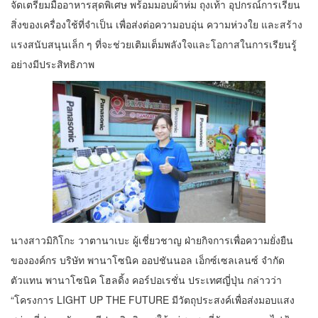
จัดเตรียมมื้ออาหารสุดพิเศษ พร้อมมอบผ้าห่ม ถุงเท้า อุปกรณ์การเรียน
สิ่งของเครื่องใช้ที่จำเป็น เพื่อส่งต่อความอบอุ่น ความห่วงใย และสร้าง
แรงสนับสนุนเล็ก ๆ ที่จะช่วยเติมเต็มพลังใจและโอกาสในการเรียนรู้
อย่างมีประสิทธิภาพ
นางสาวมิกิโกะ วาตานาเบะ ผู้เชี่ยวชาญ ฝ่ายกิจการเพื่อความยั่งยืน
ขององค์กร บริษัท พานาโซนิค ออปชันนอล เอ็กซ์เซลเลนซ์ จำกัด
ตัวแทน พานาโซนิค โฮลดิ้ง คอร์ปอเรชั่น ประเทศญี่ปุ่น กล่าวว่า
“โครงการ LIGHT UP THE FUTURE มีวัตถุประสงค์เพื่อส่งมอบแสง