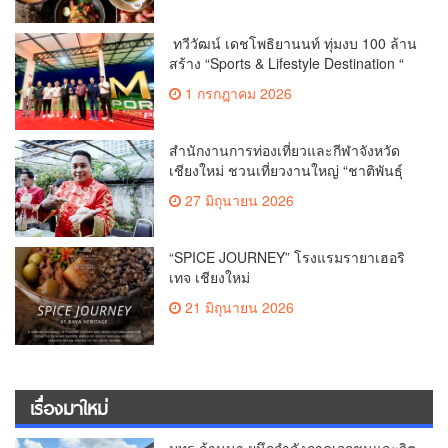
ทวีวัฒน์ เดชโพธิยานนท์ ทุ่มงบ 100 ล้าน
สร้าง “Sports & Lifestyle Destination “
สนามไดรฟ์กอล์ฟแห่งใหม่
1 กรกฎาคม 2026
สำนักงานการท่องเที่ยวและกีฬาจังหวัด
เชียงใหม่ ชวนเที่ยวงานใหญ่ “ชาติพันธุ์
สีสันแห่งล้านนา” (Ethnic Lanna Festival
27 มิถุนายน 2026
2026) 3-5 ก.ค. นี้
“SPICE JOURNEY” โรงแรมรายาเฮอริ
เทจ เชียงใหม่
21 มิถุนายน 2026
เรื่องมาใหม่
มทร.ล้านนา ผนึกกำลังภาคเอกชนและจิต