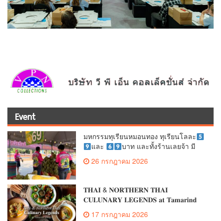
Event
มหกรรมทุเรียนหมอนทอง ทุเรียนโลละ
และ
บาท และทั้งร้านเลยจ้า มี
มากกว่า 40 ตัน 2 ราคานี้เท่านั้น
26 กรกฎาคม 2026
𝐓𝐇𝐀𝚰 & 𝐍𝐎𝐑𝐓𝐇𝐄𝐑𝐍 𝐓𝐇𝐀𝚰
𝐂𝐔𝐋𝐔𝐍𝐀𝐑𝐘 𝐋𝐄𝐆𝐄𝐍𝐃𝐒 𝐚𝐭 𝐓𝐚𝐦𝐚𝐫𝐢𝐧𝐝
𝐕𝐢𝐥𝐥𝐚𝐠𝐞
17 กรกฎาคม 2026