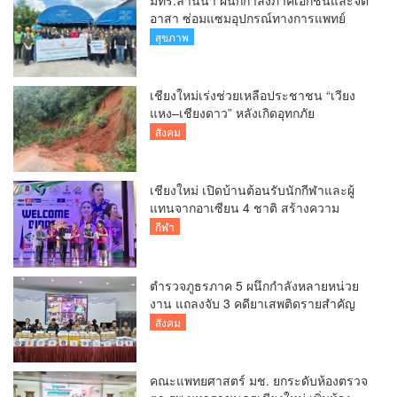
อาสา ซ่อมแซมอุปกรณ์ทางการแพทย์
รพ.สารภี กว่า 75 รายการ
สุขภาพ
เชียงใหม่เร่งช่วยเหลือประชาชน “เวียง
แหง–เชียงดาว” หลังเกิดอุทกภัย
สังคม
เชียงใหม่ เปิดบ้านต้อนรับนักกีฬาและผู้
แทนจากอาเซียน 4 ชาติ สร้างความ
ประทับใจก่อนเปิดศึกวอลเลย์บอล BYD
กีฬา
DMI 6th SEA V Cup
ตำรวจภูธรภาค 5 ผนึกกำลังหลายหน่วย
งาน แถลงจับ 3 คดียาเสพติดรายสำคัญ
ยึดยาบ้ากว่า 3.2 ล้านเม็ด เฮโรอีน 8.62
สังคม
กิโลกรัม
คณะแพทยศาสตร์ มช. ยกระดับห้องตรวจ