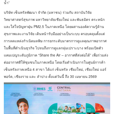
น้ำ”
บริษัท เซ็นทรัลพัฒนา จำกัด (มหาชน) ร่วมกับ สถาบันวิจัย
วิทยาศาสตร์สุขภาพ มหาวิทยาลัยเชียงใหม่ และพันธมิตร ตระหนัก
และใส่ใจปัญหาฝุ่น PM2.5 ในภาคเหนือ โดยผสานองค์ความรู้ด้าน
สุขภาพและงานวิจัย เดินหน้ารับมืออย่างเป็นระบบ ครอบคลุมตั้งแต่
การลดแหล่งกำเนิดมลพิษ การยกระดับมาตรการดูแลคุณภาพอากาศ
ในพื้นที่ดำเนินธุรกิจ ไปจนถึงการดูแลกลุ่มเปราะบาง พร้อมเปิดตัว
แคมเปญระดับภูมิภาค “Share the Air – อากาศดีส่งต่อได้” เพื่อร่วมส่ง
ต่ออากาศดีให้ชุมชนในภาคเหนือ โดยเริ่มดำเนินการในศูนย์การค้า
เซ็นทรัลภาคเหนือ 4 สาขา ได้แก่ เซ็นทรัล เชียงใหม่, เชียงใหม่ แอร์
พอร์ต, เชียงราย และ ลำปาง ตั้งแต่วันนี้ ถึง 30 เมษายน 2569