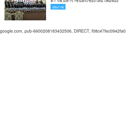
ตา รพ.มหาราชนครเชียงใหม่ เพิ่มห้อง
ตรวจ-นำเทคโนโลยีทันสมัย รองรับผู้ป่วย
สุขภาพ
กว่า 5 หมื่นครั้งต่อปี
google.com, pub-6600208183432506, DIRECT, f08c47fec0942fa0