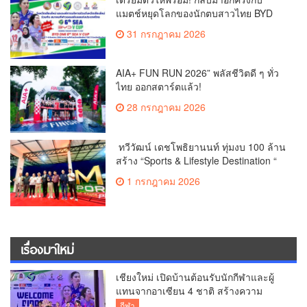
แมตช์หยุดโลกของนักตบสาวไทย BYD
DMI 6th SEA V Cup
31 กรกฎาคม 2026
AIA+ FUN RUN 2026” พลัสชีวิตดี ๆ ทั่ว
ไทย ออกสตาร์ตแล้ว!
28 กรกฎาคม 2026
ทวีวัฒน์ เดชโพธิยานนท์ ทุ่มงบ 100 ล้าน
สร้าง “Sports & Lifestyle Destination “
สนามไดรฟ์กอล์ฟแห่งใหม่
1 กรกฎาคม 2026
เรื่องมาใหม่
เชียงใหม่ เปิดบ้านต้อนรับนักกีฬาและผู้
แทนจากอาเซียน 4 ชาติ สร้างความ
ประทับใจก่อนเปิดศึกวอลเลย์บอล BYD
กีฬา