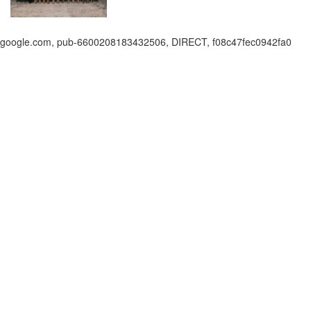
google.com, pub-6600208183432506, DIRECT, f08c47fec0942fa0