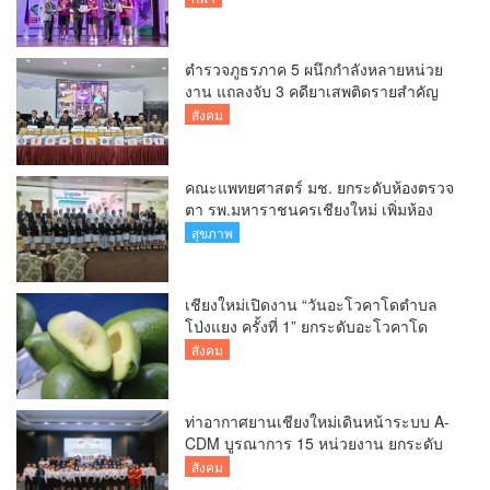
DMI 6th SEA V Cup
ตำรวจภูธรภาค 5 ผนึกกำลังหลายหน่วย
งาน แถลงจับ 3 คดียาเสพติดรายสำคัญ
ยึดยาบ้ากว่า 3.2 ล้านเม็ด เฮโรอีน 8.62
สังคม
กิโลกรัม
คณะแพทยศาสตร์ มช. ยกระดับห้องตรวจ
ตา รพ.มหาราชนครเชียงใหม่ เพิ่มห้อง
ตรวจ-นำเทคโนโลยีทันสมัย รองรับผู้ป่วย
สุขภาพ
กว่า 5 หมื่นครั้งต่อปี
เชียงใหม่เปิดงาน “วันอะโวคาโดตำบล
โป่งแยง ครั้งที่ 1” ยกระดับอะโวคาโด
คุณภาพ สู่ผลไม้เศรษฐกิจและแหล่งท่อง
สังคม
เที่ยวเชิงเกษตร
ท่าอากาศยานเชียงใหม่เดินหน้าระบบ A-
CDM บูรณาการ 15 หน่วยงาน ยกระดับ
การบริหารเที่ยวบินและบริการผู้โดยสาร
สังคม