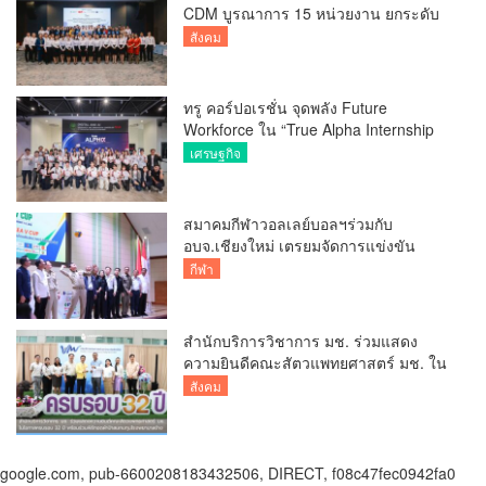
CDM บูรณาการ 15 หน่วยงาน ยกระดับ
การบริหารเที่ยวบินและบริการผู้โดยสาร
สังคม
ทรู คอร์ปอเรชั่น จุดพลัง Future
Workforce ใน “True Alpha Internship
2026” พลิกโจทย์ธุรกิจ ครีเอทอินโนเวชัน
เศรษฐกิจ
ด้วย AI
สมาคมกีฬาวอลเลย์บอลฯร่วมกับ
อบจ.เชียงใหม่ เตรยมจัดการแข่งขัน
วอลเลย์บอลหญิง BYD DMI 6th SEA V
กีฬา
CUP 2026 ระหว่างวันที่ 7 – 9 สิงหาคมนี้
สำนักบริการวิชาการ มช. ร่วมแสดง
ความยินดีคณะสัตวแพทยศาสตร์ มช. ใน
โอกาสครบรอบ 32 ปี พร้อมร่วมพิธีทอด
สังคม
ผ้าป่าสมทบทุนโรงพยาบาลช้าง
google.com, pub-6600208183432506, DIRECT, f08c47fec0942fa0