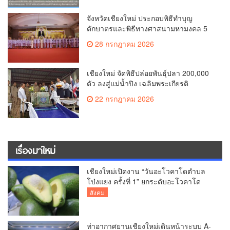
จังหวัดเชียงใหม่ ประกอบพิธีทำบุญ
ตักบาตรและพิธีทางศาสนามหามงคล 5
ศาสนา ถวายพระราชกุศล เนื่องใน
28 กรกฎาคม 2026
โอกาสวันเฉลิมพระชนมพรรษา พระบาท
สมเด็จพระเจ้าอยู่หัว 28 กรกฎาคม 2569
เชียงใหม่ จัดพิธีปล่อยพันธุ์ปลา 200,000
ตัว ลงสู่แม่น้ำปิง เฉลิมพระเกียรติ
พระบาทสมเด็จพระเจ้าอยู่หัว เนื่องใน
22 กรกฎาคม 2026
โอกาสวันเฉลิมพระชนมพรรษา
เรื่องมาใหม่
เชียงใหม่เปิดงาน “วันอะโวคาโดตำบล
โป่งแยง ครั้งที่ 1” ยกระดับอะโวคาโด
คุณภาพ สู่ผลไม้เศรษฐกิจและแหล่งท่อง
สังคม
เที่ยวเชิงเกษตร
ท่าอากาศยานเชียงใหม่เดินหน้าระบบ A-