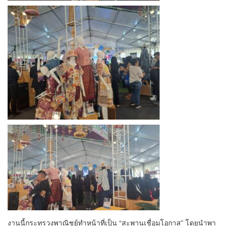
งานนี้กระทรวงพาณิชย์ทำหน้าที่เป็น “สะพานเชื่อมโอกาส” โดยนำพา