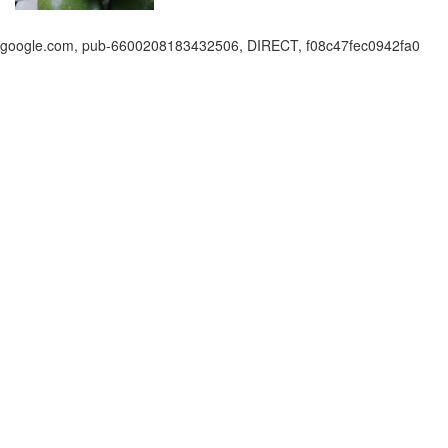
google.com, pub-6600208183432506, DIRECT, f08c47fec0942fa0