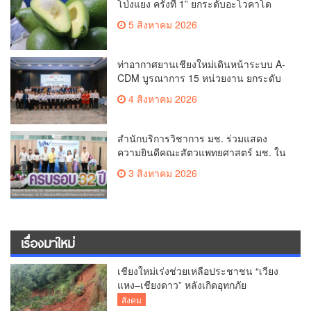
โป่งแยง ครั้งที่ 1” ยกระดับอะโวคาโด
คุณภาพ สู่ผลไม้เศรษฐกิจและแหล่งท่อง
5 สิงหาคม 2026
เที่ยวเชิงเกษตร
ท่าอากาศยานเชียงใหม่เดินหน้าระบบ A-
CDM บูรณาการ 15 หน่วยงาน ยกระดับ
การบริหารเที่ยวบินและบริการผู้โดยสาร
4 สิงหาคม 2026
สำนักบริการวิชาการ มช. ร่วมแสดง
ความยินดีคณะสัตวแพทยศาสตร์ มช. ใน
โอกาสครบรอบ 32 ปี พร้อมร่วมพิธีทอด
3 สิงหาคม 2026
ผ้าป่าสมทบทุนโรงพยาบาลช้าง
เรื่องมาใหม่
เชียงใหม่เร่งช่วยเหลือประชาชน “เวียง
แหง–เชียงดาว” หลังเกิดอุทกภัย
สังคม