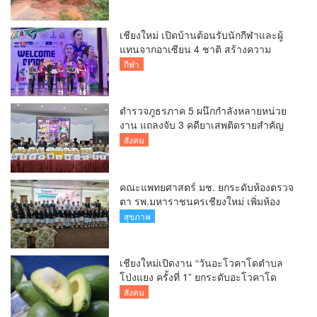
เชียงใหม่ เปิดบ้านต้อนรับนักกีฬาและผู้
แทนจากอาเซียน 4 ชาติ สร้างความ
ประทับใจก่อนเปิดศึกวอลเลย์บอล BYD
กีฬา
DMI 6th SEA V Cup
ตำรวจภูธรภาค 5 ผนึกกำลังหลายหน่วย
งาน แถลงจับ 3 คดียาเสพติดรายสำคัญ
ยึดยาบ้ากว่า 3.2 ล้านเม็ด เฮโรอีน 8.62
สังคม
กิโลกรัม
คณะแพทยศาสตร์ มช. ยกระดับห้องตรวจ
ตา รพ.มหาราชนครเชียงใหม่ เพิ่มห้อง
ตรวจ-นำเทคโนโลยีทันสมัย รองรับผู้ป่วย
สุขภาพ
กว่า 5 หมื่นครั้งต่อปี
เชียงใหม่เปิดงาน “วันอะโวคาโดตำบล
โป่งแยง ครั้งที่ 1” ยกระดับอะโวคาโด
คุณภาพ สู่ผลไม้เศรษฐกิจและแหล่งท่อง
สังคม
เที่ยวเชิงเกษตร