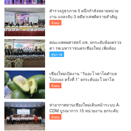
ตำรวจภูธรภาค 5 ผนึกกำลังหลายหน่วย
งาน แถลงจับ 3 คดียาเสพติดรายสำคัญ
ยึดยาบ้ากว่า 3.2 ล้านเม็ด เฮโรอีน 8.62
สังคม
กิโลกรัม
คณะแพทยศาสตร์ มช. ยกระดับห้องตรวจ
ตา รพ.มหาราชนครเชียงใหม่ เพิ่มห้อง
ตรวจ-นำเทคโนโลยีทันสมัย รองรับผู้ป่วย
สุขภาพ
กว่า 5 หมื่นครั้งต่อปี
เชียงใหม่เปิดงาน “วันอะโวคาโดตำบล
โป่งแยง ครั้งที่ 1” ยกระดับอะโวคาโด
คุณภาพ สู่ผลไม้เศรษฐกิจและแหล่งท่อง
สังคม
เที่ยวเชิงเกษตร
ท่าอากาศยานเชียงใหม่เดินหน้าระบบ A-
CDM บูรณาการ 15 หน่วยงาน ยกระดับ
การบริหารเที่ยวบินและบริการผู้โดยสาร
สังคม