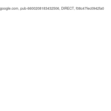
google.com, pub-6600208183432506, DIRECT, f08c47fec0942fa0