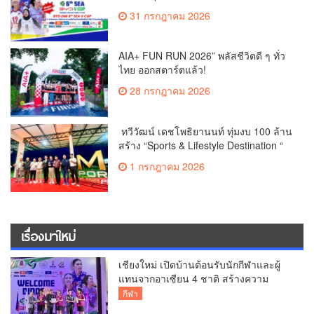
DMI 6th SEA V Cup
31 กรกฎาคม 2026
AIA+ FUN RUN 2026” พลัสชีวิตดี ๆ ทั่ว
ไทย ออกสตาร์ตแล้ว!
28 กรกฎาคม 2026
ทวีวัฒน์ เดชโพธิยานนท์ ทุ่มงบ 100 ล้าน
สร้าง “Sports & Lifestyle Destination “
สนามไดรฟ์กอล์ฟแห่งใหม่
1 กรกฎาคม 2026
เรื่องมาใหม่
เชียงใหม่ เปิดบ้านต้อนรับนักกีฬาและผู้
แทนจากอาเซียน 4 ชาติ สร้างความ
ประทับใจก่อนเปิดศึกวอลเลย์บอล BYD
กีฬา
DMI 6th SEA V Cup