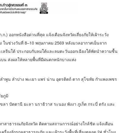
อกหนังสือด่วนที่สุด แจ้งเตือนจังหวัดเสี่ยงภัยให้เฝ้าระวัง
ง ในช่วงวันที่ 8–10 พฤษภาคม 2569 หลังมวลอากาศเย็นจาก
เลจีนใต้ ประกอบกับลมใต้และลมตะวันออกเฉียงใต้พัดนำความชื้น
 ส่งผลให้หลายพื้นที่มีฝนตกหนักบางแห่ง
าย ลำพูน ลำปาง พะเยา แพร่ น่าน อุตรดิตถ์ ตาก สุโขทัย กำแพงเพชร
ยภูมิ
ขลา ปัตตานี ยะลา นราธิวาส ระนอง พังงา ภูเก็ต กระบี่ ตรัง และ
รเทาสาธารณภัยจังหวัด ติดตามสถานการณ์อย่างใกล้ชิด แจ้งเตือน
ครื่องจักรกลสาธารณภัย และเฝ้าระวังพื้นที่เสี่ยงตลอด 24 ชั่วโมง