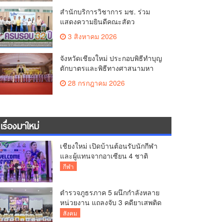
สำนักบริการวิชาการ มช. ร่วม
แสดงความยินดีคณะสัตว
แพทยศาสตร์ มช. ในโอกาสครบ
3 สิงหาคม 2026
รอบ 32 ปี พร้อมร่วมพิธีทอดผ้าป่า
สมทบทุนโรงพยาบาลช้าง
จังหวัดเชียงใหม่ ประกอบพิธีทำบุญ
ตักบาตรและพิธีทางศาสนามหา
มงคล 5 ศาสนา ถวายพระราชกุศล
28 กรกฎาคม 2026
เนื่องในโอกาสวันเฉลิม
พระชนมพรรษา พระบาทสมเด็จ
พระเจ้าอยู่หัว 28 กรกฎาคม 2569
เรื่องมาใหม่
เชียงใหม่ เปิดบ้านต้อนรับนักกีฬา
และผู้แทนจากอาเซียน 4 ชาติ
สร้างความประทับใจก่อนเปิดศึก
กีฬา
วอลเลย์บอล BYD DMI 6th SEA V
Cup
ตำรวจภูธรภาค 5 ผนึกกำลังหลาย
หน่วยงาน แถลงจับ 3 คดียาเสพติด
รายสำคัญ ยึดยาบ้ากว่า 3.2 ล้าน
สังคม
เม็ด เฮโรอีน 8.62 กิโลกรัม