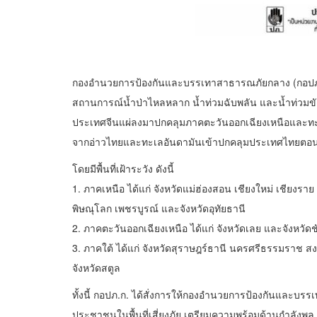
กองอำนวยการป้องกันและบรรเทาสาธารณภัยกลาง (กอปภ.ก.) อ
สถานการณ์น้ำป่าไหลหลาก น้ำท่วมฉับพลัน และน้ำท่วมขั
ประเทศจีนแผ่ลงมาปกคลุมภาคตะวันออกเฉียงเหนือและทะ
จากอ่าวไทยและทะเลอันดามันเข้าปกคลุมประเทศไทยตอนบน
โดยมีพื้นที่เฝ้าระวัง ดังนี้
1. ภาคเหนือ ได้แก่ จังหวัดแม่ฮ่องสอน เชียงใหม่ เชียงร
พิษณุโลก เพชรบูรณ์ และจังหวัดอุทัยธานี
2. ภาคตะวันออกเฉียงเหนือ ได้แก่ จังหวัดเลย และจังหวัดชั
3. ภาคใต้ ได้แก่ จังหวัดสุราษฎร์ธานี นครศรีธรรมราช สง
จังหวัดสตูล
ทั้งนี้ กอปภ.ก. ได้สั่งการให้กองอำนวยการป้องกันและบร
ประชาชนในพื้นที่เสี่ยงภัย เตรียมความพร้อมด้านกำลังพล เ