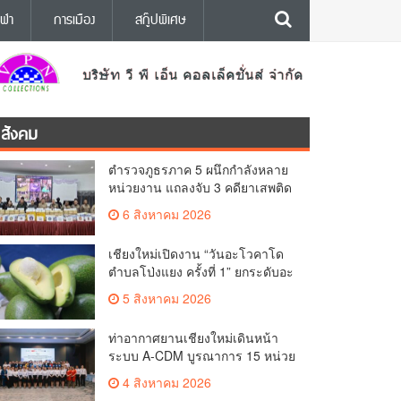
ีฬา
การเมือง
สกู๊ปพิเศษ
สังคม
ตำรวจภูธรภาค 5 ผนึกกำลังหลาย
หน่วยงาน แถลงจับ 3 คดียาเสพติด
รายสำคัญ ยึดยาบ้ากว่า 3.2 ล้าน
6 สิงหาคม 2026
เม็ด เฮโรอีน 8.62 กิโลกรัม
เชียงใหม่เปิดงาน “วันอะโวคาโด
ตำบลโป่งแยง ครั้งที่ 1” ยกระดับอะ
โวคาโดคุณภาพ สู่ผลไม้เศรษฐกิจ
5 สิงหาคม 2026
และแหล่งท่องเที่ยวเชิงเกษตร
ท่าอากาศยานเชียงใหม่เดินหน้า
ระบบ A-CDM บูรณาการ 15 หน่วย
งาน ยกระดับการบริหารเที่ยวบิน
4 สิงหาคม 2026
และบริการผู้โดยสาร