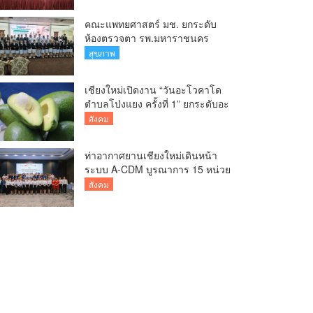
คณะแพทยศาสตร์ มช. ยกระดับ
ห้องตรวจตา รพ.มหาราชนคร
เชียงใหม่ เพิ่มห้องตรวจ-นำ
สุขภาพ
เทคโนโลยีทันสมัย รองรับผู้ป่วย
กว่า 5 หมื่นครั้งต่อปี
เชียงใหม่เปิดงาน “วันอะโวคาโด
ตำบลโป่งแยง ครั้งที่ 1” ยกระดับอะ
โวคาโดคุณภาพ สู่ผลไม้เศรษฐกิจ
สังคม
และแหล่งท่องเที่ยวเชิงเกษตร
ท่าอากาศยานเชียงใหม่เดินหน้า
ระบบ A-CDM บูรณาการ 15 หน่วย
งาน ยกระดับการบริหารเที่ยวบิน
สังคม
และบริการผู้โดยสาร