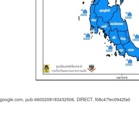
google.com, pub-6600208183432506, DIRECT, f08c47fec0942fa0