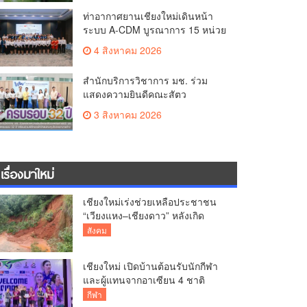
ท่าอากาศยานเชียงใหม่เดินหน้า
ระบบ A-CDM บูรณาการ 15 หน่วย
งาน ยกระดับการบริหารเที่ยวบิน
4 สิงหาคม 2026
และบริการผู้โดยสาร
สำนักบริการวิชาการ มช. ร่วม
แสดงความยินดีคณะสัตว
แพทยศาสตร์ มช. ในโอกาสครบ
3 สิงหาคม 2026
รอบ 32 ปี พร้อมร่วมพิธีทอดผ้าป่า
สมทบทุนโรงพยาบาลช้าง
เรื่องมาใหม่
เชียงใหม่เร่งช่วยเหลือประชาชน
“เวียงแหง–เชียงดาว” หลังเกิด
อุทกภัย
สังคม
เชียงใหม่ เปิดบ้านต้อนรับนักกีฬา
และผู้แทนจากอาเซียน 4 ชาติ
สร้างความประทับใจก่อนเปิดศึก
กีฬา
วอลเลย์บอล BYD DMI 6th SEA V