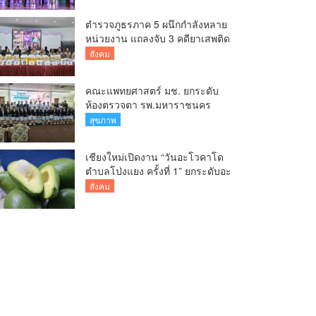
Cup
ตำรวจภูธรภาค 5 ผนึกกำลังหลาย
หน่วยงาน แถลงจับ 3 คดียาเสพติด
รายสำคัญ ยึดยาบ้ากว่า 3.2 ล้าน
สังคม
เม็ด เฮโรอีน 8.62 กิโลกรัม
คณะแพทยศาสตร์ มช. ยกระดับ
ห้องตรวจตา รพ.มหาราชนคร
เชียงใหม่ เพิ่มห้องตรวจ-นำ
สุขภาพ
เทคโนโลยีทันสมัย รองรับผู้ป่วย
กว่า 5 หมื่นครั้งต่อปี
เชียงใหม่เปิดงาน “วันอะโวคาโด
ตำบลโป่งแยง ครั้งที่ 1” ยกระดับอะ
โวคาโดคุณภาพ สู่ผลไม้เศรษฐกิจ
สังคม
และแหล่งท่องเที่ยวเชิงเกษตร