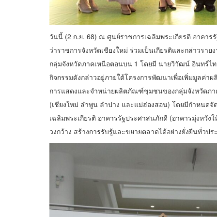
วันนี้ (2 ก.ย. 68) ณ ศูนย์ราชการเฉลิมพระเกียรติ อาคาร
ว่าราชการจังหวัดเชียงใหม่ ร่วมเป็นเกียรติและกล่าวร
กลุ่มจังหวัดภาคเหนือตอนบน 1 โดยมี นายวิวัฒน์ อินทร์ไทย
กิจกรรมดังกล่าวอยู่ภายใต้โครงการพัฒนาเพื่อเพิ่มมูลค
การแสดงและจำหน่ายผลิตภัณฑ์ชุมชนของกลุ่มจังหวัดภาค
(เชียงใหม่ ลำพูน ลำปาง และแม่ฮ่องสอน) โดยมีกำหนดจัดข
เฉลิมพระเกียรติ อาคารรัฐประศาสนภักดี (อาคารมุ่งหวังให
วงกว้าง สร้างการรับรู้และขยายตลาดได้อย่างยั่งยืนทั่วปร