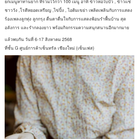
ยกเมนูหาทานยาก ที่รวมไว้กว่า 100 เมนู อาทิ ข้าวห่อใบบัว , ข้าวแช่
ชาววัง ,โรตีหยอดเหรียญ ,ไข่ปิ้ง , ไอติมเขย่า เพลิดเพลินกับการแสดง
ร้องเพลงลูกทุ่ง ลูกกรุง ตื่นตาตื่นใจกับการแสดงฟ้อนรำพื้นบ้าน สุด
อลังการ และรำกลองยาว พร้อมกิจกรรมความสนุกสนานอีกมากมาย
แล้วพบกัน วันที่ 6-17 สิงหาคม 2568
ที่ชั้น G ศูนย์การค้าเซ็นทรัล เชียงใหม่ (เซ็นเฟส)