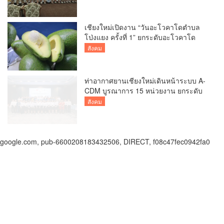
กว่า 5 หมื่นครั้งต่อปี
เชียงใหม่เปิดงาน “วันอะโวคาโดตำบล
โป่งแยง ครั้งที่ 1” ยกระดับอะโวคาโด
คุณภาพ สู่ผลไม้เศรษฐกิจและแหล่งท่อง
สังคม
เที่ยวเชิงเกษตร
ท่าอากาศยานเชียงใหม่เดินหน้าระบบ A-
CDM บูรณาการ 15 หน่วยงาน ยกระดับ
การบริหารเที่ยวบินและบริการผู้โดยสาร
สังคม
google.com, pub-6600208183432506, DIRECT, f08c47fec0942fa0