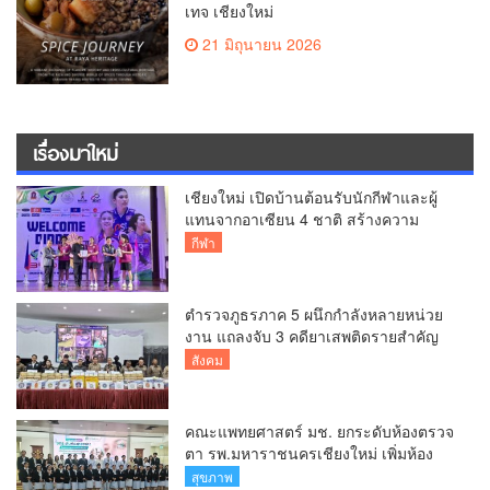
เทจ เชียงใหม่
21 มิถุนายน 2026
เรื่องมาใหม่
เชียงใหม่ เปิดบ้านต้อนรับนักกีฬาและผู้
แทนจากอาเซียน 4 ชาติ สร้างความ
ประทับใจก่อนเปิดศึกวอลเลย์บอล BYD
กีฬา
DMI 6th SEA V Cup
ตำรวจภูธรภาค 5 ผนึกกำลังหลายหน่วย
งาน แถลงจับ 3 คดียาเสพติดรายสำคัญ
ยึดยาบ้ากว่า 3.2 ล้านเม็ด เฮโรอีน 8.62
สังคม
กิโลกรัม
คณะแพทยศาสตร์ มช. ยกระดับห้องตรวจ
ตา รพ.มหาราชนครเชียงใหม่ เพิ่มห้อง
ตรวจ-นำเทคโนโลยีทันสมัย รองรับผู้ป่วย
สุขภาพ