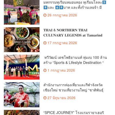
มหกรรมทุเรียนหมอนทอง ทุเรียนโลละ
และ
บาท และทั้งร้านเลยจ้า มี
มากกว่า 40 ตัน 2 ราคานี้เท่านั้น
26 กรกฎาคม 2026
𝐓𝐇𝐀𝚰 & 𝐍𝐎𝐑𝐓𝐇𝐄𝐑𝐍 𝐓𝐇𝐀𝚰
𝐂𝐔𝐋𝐔𝐍𝐀𝐑𝐘 𝐋𝐄𝐆𝐄𝐍𝐃𝐒 𝐚𝐭 𝐓𝐚𝐦𝐚𝐫𝐢𝐧𝐝
𝐕𝐢𝐥𝐥𝐚𝐠𝐞
17 กรกฎาคม 2026
ทวีวัฒน์ เดชโพธิยานนท์ ทุ่มงบ 100 ล้าน
สร้าง “Sports & Lifestyle Destination “
สนามไดรฟ์กอล์ฟแห่งใหม่
1 กรกฎาคม 2026
สำนักงานการท่องเที่ยวและกีฬาจังหวัด
เชียงใหม่ ชวนเที่ยวงานใหญ่ “ชาติพันธุ์
สีสันแห่งล้านนา” (Ethnic Lanna Festival
27 มิถุนายน 2026
2026) 3-5 ก.ค. นี้
“SPICE JOURNEY” โรงแรมรายาเฮอริ