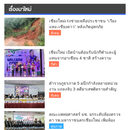
เรื่องมาใหม่
เชียงใหม่เร่งช่วยเหลือประชาชน “เวียง
แหง–เชียงดาว” หลังเกิดอุทกภัย
สังคม
เชียงใหม่ เปิดบ้านต้อนรับนักกีฬาและผู้
แทนจากอาเซียน 4 ชาติ สร้างความ
ประทับใจก่อนเปิดศึกวอลเลย์บอล BYD
กีฬา
DMI 6th SEA V Cup
ตำรวจภูธรภาค 5 ผนึกกำลังหลายหน่วย
งาน แถลงจับ 3 คดียาเสพติดรายสำคัญ
ยึดยาบ้ากว่า 3.2 ล้านเม็ด เฮโรอีน 8.62
สังคม
กิโลกรัม
คณะแพทยศาสตร์ มช. ยกระดับห้องตรวจ
ตา รพ.มหาราชนครเชียงใหม่ เพิ่มห้อง
ตรวจ-นำเทคโนโลยีทันสมัย รองรับผู้ป่วย
สุขภาพ