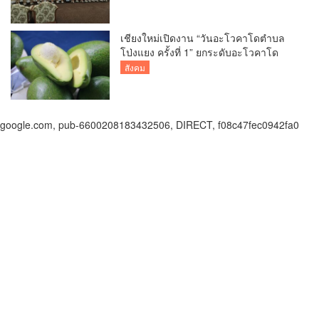
กว่า 5 หมื่นครั้งต่อปี
เชียงใหม่เปิดงาน “วันอะโวคาโดตำบล
โป่งแยง ครั้งที่ 1” ยกระดับอะโวคาโด
คุณภาพ สู่ผลไม้เศรษฐกิจและแหล่งท่อง
สังคม
เที่ยวเชิงเกษตร
google.com, pub-6600208183432506, DIRECT, f08c47fec0942fa0