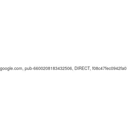
google.com, pub-6600208183432506, DIRECT, f08c47fec0942fa0