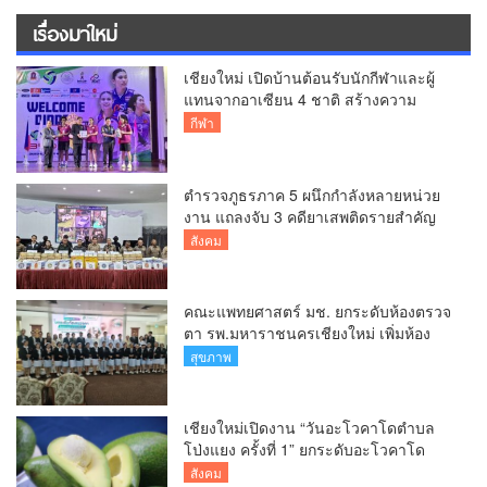
เรื่องมาใหม่
เชียงใหม่ เปิดบ้านต้อนรับนักกีฬาและผู้
แทนจากอาเซียน 4 ชาติ สร้างความ
ประทับใจก่อนเปิดศึกวอลเลย์บอล BYD
กีฬา
DMI 6th SEA V Cup
ตำรวจภูธรภาค 5 ผนึกกำลังหลายหน่วย
งาน แถลงจับ 3 คดียาเสพติดรายสำคัญ
ยึดยาบ้ากว่า 3.2 ล้านเม็ด เฮโรอีน 8.62
สังคม
กิโลกรัม
คณะแพทยศาสตร์ มช. ยกระดับห้องตรวจ
ตา รพ.มหาราชนครเชียงใหม่ เพิ่มห้อง
ตรวจ-นำเทคโนโลยีทันสมัย รองรับผู้ป่วย
สุขภาพ
กว่า 5 หมื่นครั้งต่อปี
เชียงใหม่เปิดงาน “วันอะโวคาโดตำบล
โป่งแยง ครั้งที่ 1” ยกระดับอะโวคาโด
คุณภาพ สู่ผลไม้เศรษฐกิจและแหล่งท่อง
สังคม