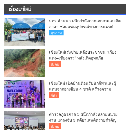
เรื่องมาใหม่
มทร.ล้านนา ผนึกกำลังภาคเอกชนและจิต
อาสา ซ่อมแซมอุปกรณ์ทางการแพทย์
รพ.สารภี กว่า 75 รายการ
สุขภาพ
เชียงใหม่เร่งช่วยเหลือประชาชน “เวียง
แหง–เชียงดาว” หลังเกิดอุทกภัย
สังคม
เชียงใหม่ เปิดบ้านต้อนรับนักกีฬาและผู้
แทนจากอาเซียน 4 ชาติ สร้างความ
ประทับใจก่อนเปิดศึกวอลเลย์บอล BYD
กีฬา
DMI 6th SEA V Cup
ตำรวจภูธรภาค 5 ผนึกกำลังหลายหน่วย
งาน แถลงจับ 3 คดียาเสพติดรายสำคัญ
ยึดยาบ้ากว่า 3.2 ล้านเม็ด เฮโรอีน 8.62
สังคม