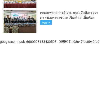
กิโลกรัม
คณะแพทยศาสตร์ มช. ยกระดับห้องตรวจ
ตา รพ.มหาราชนครเชียงใหม่ เพิ่มห้อง
ตรวจ-นำเทคโนโลยีทันสมัย รองรับผู้ป่วย
สุขภาพ
กว่า 5 หมื่นครั้งต่อปี
google.com, pub-6600208183432506, DIRECT, f08c47fec0942fa0