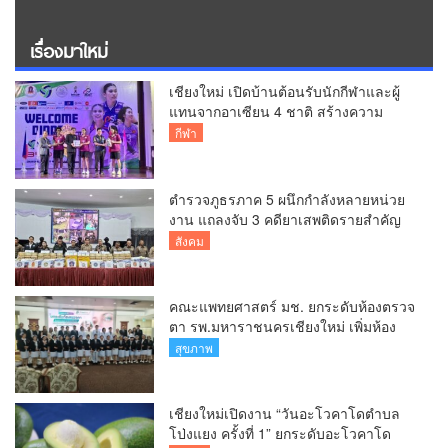
เรื่องมาใหม่
เชียงใหม่ เปิดบ้านต้อนรับนักกีฬาและผู้
แทนจากอาเซียน 4 ชาติ สร้างความ
ประทับใจก่อนเปิดศึกวอลเลย์บอล BYD
กีฬา
DMI 6th SEA V Cup
ตำรวจภูธรภาค 5 ผนึกกำลังหลายหน่วย
งาน แถลงจับ 3 คดียาเสพติดรายสำคัญ
ยึดยาบ้ากว่า 3.2 ล้านเม็ด เฮโรอีน 8.62
สังคม
กิโลกรัม
คณะแพทยศาสตร์ มช. ยกระดับห้องตรวจ
ตา รพ.มหาราชนครเชียงใหม่ เพิ่มห้อง
ตรวจ-นำเทคโนโลยีทันสมัย รองรับผู้ป่วย
สุขภาพ
กว่า 5 หมื่นครั้งต่อปี
เชียงใหม่เปิดงาน “วันอะโวคาโดตำบล
โป่งแยง ครั้งที่ 1” ยกระดับอะโวคาโด