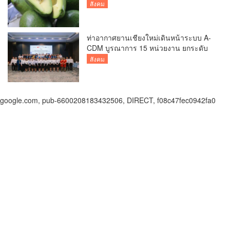
คุณภาพ สู่ผลไม้เศรษฐกิจและแหล่งท่อง
สังคม
เที่ยวเชิงเกษตร
ท่าอากาศยานเชียงใหม่เดินหน้าระบบ A-
CDM บูรณาการ 15 หน่วยงาน ยกระดับ
การบริหารเที่ยวบินและบริการผู้โดยสาร
สังคม
google.com, pub-6600208183432506, DIRECT, f08c47fec0942fa0