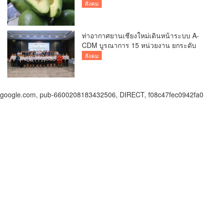
คุณภาพ สู่ผลไม้เศรษฐกิจและแหล่งท่อง
สังคม
เที่ยวเชิงเกษตร
ท่าอากาศยานเชียงใหม่เดินหน้าระบบ A-
CDM บูรณาการ 15 หน่วยงาน ยกระดับ
การบริหารเที่ยวบินและบริการผู้โดยสาร
สังคม
google.com, pub-6600208183432506, DIRECT, f08c47fec0942fa0