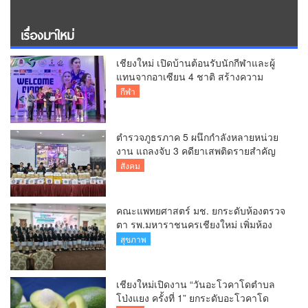
เรื่องมาใหม่
เชียงใหม่ เปิดบ้านต้อนรับนักกีฬาและผู้
แทนจากอาเซียน 4 ชาติ สร้างความ
ประทับใจก่อนเปิดศึกวอลเลย์บอล BYD
กีฬา
DMI 6th SEA V Cup
ตำรวจภูธรภาค 5 ผนึกกำลังหลายหน่วย
งาน แถลงจับ 3 คดียาเสพติดรายสำคัญ
ยึดยาบ้ากว่า 3.2 ล้านเม็ด เฮโรอีน 8.62
สังคม
กิโลกรัม
คณะแพทยศาสตร์ มช. ยกระดับห้องตรวจ
ตา รพ.มหาราชนครเชียงใหม่ เพิ่มห้อง
ตรวจ-นำเทคโนโลยีทันสมัย รองรับผู้ป่วย
สุขภาพ
กว่า 5 หมื่นครั้งต่อปี
เชียงใหม่เปิดงาน “วันอะโวคาโดตำบล
โป่งแยง ครั้งที่ 1” ยกระดับอะโวคาโด