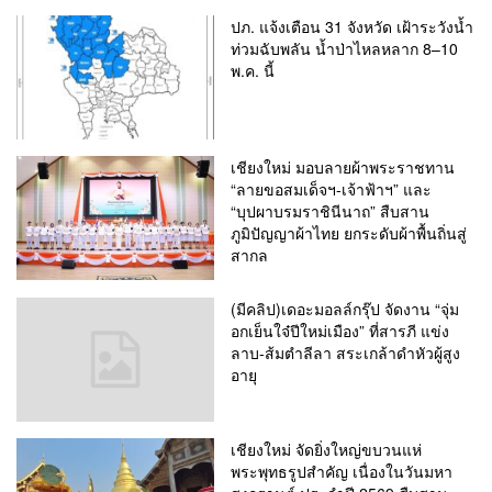
ปภ. แจ้งเตือน 31 จังหวัด เฝ้าระวังน้ำ
ท่วมฉับพลัน น้ำป่าไหลหลาก 8–10
พ.ค. นี้
เชียงใหม่ มอบลายผ้าพระราชทาน
“ลายขอสมเด็จฯ-เจ้าฟ้าฯ” และ
“บุปผาบรมราชินีนาถ” สืบสาน
ภูมิปัญญาผ้าไทย ยกระดับผ้าพื้นถิ่นสู่
สากล
(มีคลิป)เดอะมอลล์กรุ๊ป จัดงาน “จุ่ม
อกเย็นใจ๋ปีใหม่เมือง” ที่สารภี แข่ง
ลาบ-ส้มตำลีลา สระเกล้าดำหัวผู้สูง
อายุ
เชียงใหม่ จัดยิ่งใหญ่ขบวนแห่
พระพุทธรูปสำคัญ เนื่องในวันมหา