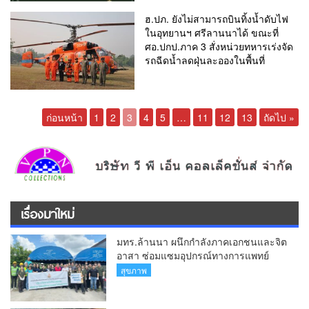
ฮ.ปภ. ยังไม่สามารถบินทิ้งน้ำดับไฟ
ในอุทยานฯ ศรีลานนาได้ ขณะที่
ศอ.ปกป.ภาค 3 สั่งหน่วยทหารเร่งจัด
รถฉีดน้ำลดฝุ่นละอองในพื้นที่
ก่อนหน้า
1
2
3
4
5
…
11
12
13
ถัดไป »
เรื่องมาใหม่
มทร.ล้านนา ผนึกกำลังภาคเอกชนและจิต
อาสา ซ่อมแซมอุปกรณ์ทางการแพทย์
รพ.สารภี กว่า 75 รายการ
สุขภาพ