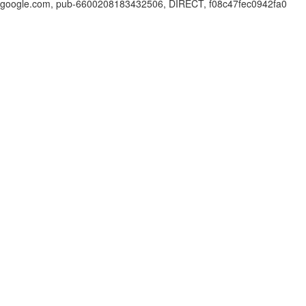
google.com, pub-6600208183432506, DIRECT, f08c47fec0942fa0