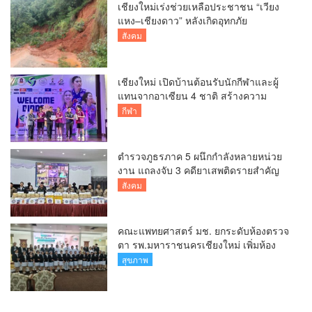
เชียงใหม่เร่งช่วยเหลือประชาชน “เวียง
แหง–เชียงดาว” หลังเกิดอุทกภัย
สังคม
เชียงใหม่ เปิดบ้านต้อนรับนักกีฬาและผู้
แทนจากอาเซียน 4 ชาติ สร้างความ
ประทับใจก่อนเปิดศึกวอลเลย์บอล BYD
กีฬา
DMI 6th SEA V Cup
ตำรวจภูธรภาค 5 ผนึกกำลังหลายหน่วย
งาน แถลงจับ 3 คดียาเสพติดรายสำคัญ
ยึดยาบ้ากว่า 3.2 ล้านเม็ด เฮโรอีน 8.62
สังคม
กิโลกรัม
คณะแพทยศาสตร์ มช. ยกระดับห้องตรวจ
ตา รพ.มหาราชนครเชียงใหม่ เพิ่มห้อง
ตรวจ-นำเทคโนโลยีทันสมัย รองรับผู้ป่วย
สุขภาพ
กว่า 5 หมื่นครั้งต่อปี