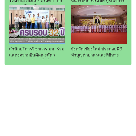
โดตำบลโป่งแยง ครั้งที่ 1” ยก
หน้าระบบ A-CDM บูรณาการ
ระดับอะโวคาโดคุณภาพ สู่ผล
15 หน่วยงาน ยกระดับการ
ไม้เศรษฐกิจและแหล่งท่อง
บริหารเที่ยวบินและบริการผู้
เที่ยวเชิงเกษตร
โดยสาร
สำนักบริการวิชาการ มช. ร่วม
จังหวัดเชียงใหม่ ประกอบพิธี
แสดงความยินดีคณะสัตว
ทำบุญตักบาตรและพิธีทาง
แพทยศาสตร์ มช. ในโอกาส
ศาสนามหามงคล 5 ศาสนา
ครบรอบ 32 ปี พร้อมร่วมพิธี
ถวายพระราชกุศล เนื่องใน
ทอดผ้าป่าสมทบทุนโรง
โอกาสวันเฉลิม
พยาบาลช้าง
พระชนมพรรษา พระบาท
สมเด็จพระเจ้าอยู่หัว 28
กรกฎาคม 2569