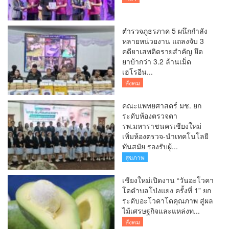
ตำรวจภูธรภาค 5 ผนึกกำลัง
หลายหน่วยงาน แถลงจับ 3
คดียาเสพติดรายสำคัญ ยึด
ยาบ้ากว่า 3.2 ล้านเม็ด
เฮโรอีน...
สังคม
คณะแพทยศาสตร์ มช. ยก
ระดับห้องตรวจตา
รพ.มหาราชนครเชียงใหม่
เพิ่มห้องตรวจ-นำเทคโนโลยี
ทันสมัย รองรับผู้...
สุขภาพ
เชียงใหม่เปิดงาน “วันอะโวคา
โดตำบลโป่งแยง ครั้งที่ 1” ยก
ระดับอะโวคาโดคุณภาพ สู่ผล
ไม้เศรษฐกิจและแหล่งท...
สังคม