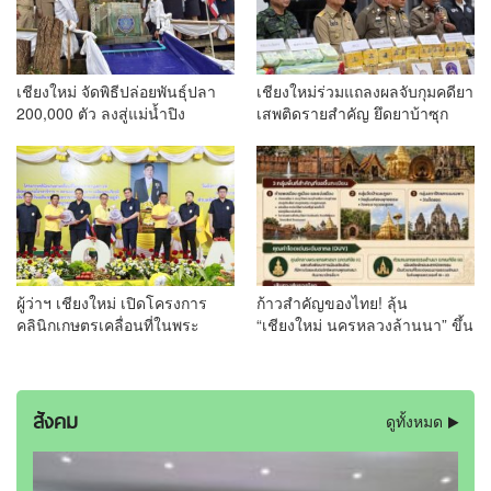
กรกฎาคม 2569
เชียงใหม่ จัดพิธีปล่อยพันธุ์ปลา
เชียงใหม่ร่วมแถลงผลจับกุมคดียา
200,000 ตัว ลงสู่แม่น้ำปิง
เสพติดรายสำคัญ ยึดยาบ้าซุก
เฉลิมพระเกียรติพระบาทสมเด็จ
โซฟา 1.78 ล้านเม็ด ขยายผลจับ
พระเจ้าอยู่หัว เนื่องในโอกาสวัน
ผู้ต้องหาเพิ่ม 2 ราย
เฉลิมพระชนมพรรษา
ผู้ว่าฯ เชียงใหม่ เปิดโครงการ
ก้าวสำคัญของไทย! ลุ้น
คลินิกเกษตรเคลื่อนที่ในพระ
“เชียงใหม่ นครหลวงล้านนา” ขึ้น
ราชานุเคราะห์ฯ เฉลิมพระเกียรติ
แท่นมรดกโลกทางวัฒนธรรม
พระบาทสมเด็จพระเจ้าอยู่หัว 28
แห่งใหม่
กรกฎาคม 2569 ยกระดับบริการ
เกษตรครบวงจรถึงพื้นที่
สังคม
ดูทั้งหมด