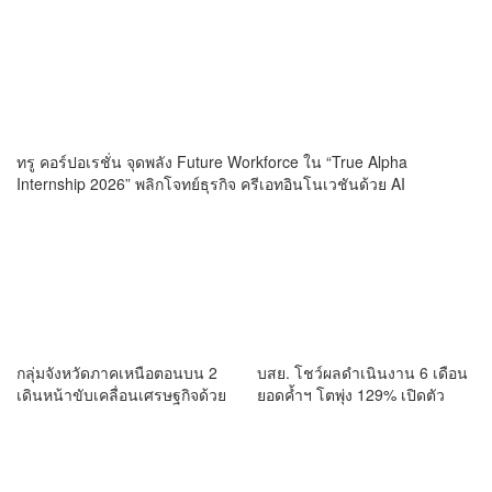
ทรู คอร์ปอเรชั่น จุดพลัง Future Workforce ใน “True Alpha
Internship 2026” พลิกโจทย์ธุรกิจ ครีเอทอินโนเวชันด้วย AI
กลุ่มจังหวัดภาคเหนือตอนบน 2
บสย. โชว์ผลดำเนินงาน 6 เดือน
เดินหน้าขับเคลื่อนเศรษฐกิจด้วย
ยอดค้ำฯ โตพุ่ง 129% เปิดตัว
BCG Model สู่ความยั่งยืน
โครงการใหม่ “เครดิตพลัส” สาน
ต่อยกระดับองค์กร เชื่อมต่อ
Virtual Bank