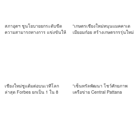
สภาอุตฯ ชูนโยบายยกระดับขีด
“เกษตรเชียงใหม่หนุนแมคคาเด
ความสามารถทางการ แข่งขันให้
เมียอมก๋อย สร้างเกษตรกรรุ่นใหม่
กับผู้ประกอบการภูมิภาค “FTI
ต่อยอดเศรษฐกิจชุมชนสีเขียว สู่
FORUM ครั้งที่ 1”
ความยั่งยืน”
เชียงใหม่ชูแต้มต่อบนเวทีโลก
“เซ็นทรัลพัฒนา โชว์ศักยภาพ
ล่าสุด Forbes ยกเป็น 1 ใน 8
เครือข่าย Central Pattana
เมืองที่ดีที่สุดในโลกสำหรับ
Multipurpose Halls กวาด 10
Digital Nomad และ Creator ปี
รางวัล จากเวที MICE Standards
2026
Day 2026”