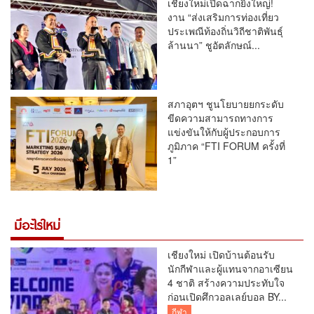
เชียงใหม่เปิดฉากยิ่งใหญ่!
งาน “ส่งเสริมการท่องเที่ยว
ประเพณีท้องถิ่นวิถีชาติพันธุ์
ล้านนา” ชูอัตลักษณ์...
สภาอุตฯ ชูนโยบายยกระดับ
ขีดความสามารถทางการ
แข่งขันให้กับผู้ประกอบการ
ภูมิภาค “FTI FORUM ครั้งที่
1”
มีอะไรใหม่
เชียงใหม่ เปิดบ้านต้อนรับ
นักกีฬาและผู้แทนจากอาเซียน
4 ชาติ สร้างความประทับใจ
ก่อนเปิดศึกวอลเลย์บอล BY...
กีฬา