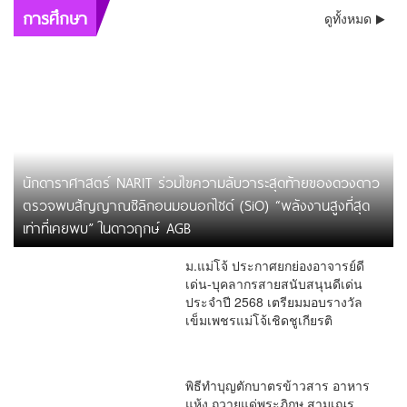
การศึกษา
ดูทั้งหมด
นักดาราศาสตร์ NARIT ร่วมไขความลับวาระสุดท้ายของดวงดาว
ตรวจพบสัญญาณซิลิกอนมอนอกไซด์ (SiO) “พลังงานสูงที่สุด
เท่าที่เคยพบ” ในดาวฤกษ์ AGB
ม.แม่โจ้ ประกาศยกย่องอาจารย์ดี
เด่น-บุคลากรสายสนับสนุนดีเด่น
ประจำปี 2568 เตรียมมอบรางวัล
เข็มเพชรแม่โจ้เชิดชูเกียรติ
พิธีทำบุญตักบาตรข้าวสาร อาหาร
แห้ง ถวายแด่พระภิกษุ สามเณร