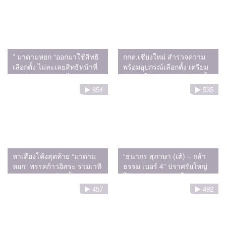
” มาดามหยก “ออกมาใช้สิทธิ
กกต.เชียงใหม่ สำรวจความ
เลือกตั้ง ไม่ละเลยสิทธิหน้าที่
พร้อมอุปกรณ์เลือกตั้ง เตรียม
ของประชาชนคนไทย
ส่งมอบให้กับทุกหน่วยเลือกตั้ง
ในวันพรุ่งนี้
654
535
หาเสียงโค้งสุดท้าย “มาดาม
“ธนากร สุภาษา (เต้) – กล้า
หยก” พรรคก้าวอิสระ ร่วมเวที
ธรรม เบอร์ 4” ปราศรัยใหญ่
The Choice เลือกตั้ง 2569
โค้งสุดท้าย ณ หมาใจดำคาเฟ่
@CMU
ปลุกพลัง “คนบ้านเฮา” พัฒนา
457
492
บ้านเกิด พร้อมสู้ศึกเลือกตั้ง 8
ก.พ. นี้