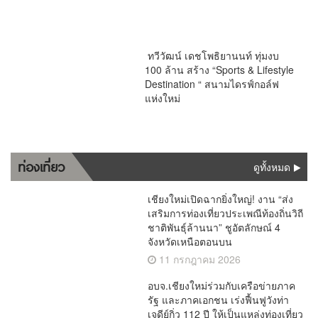
ทวีวัฒน์ เดชโพธิยานนท์ ทุ่มงบ
100 ล้าน สร้าง “Sports & Lifestyle
Destination “ สนามไดรฟ์กอล์ฟ
แห่งใหม่
ท่องเที่ยว
ดูทั้งหมด
เชียงใหม่เปิดฉากยิ่งใหญ่! งาน “ส่ง
เสริมการท่องเที่ยวประเพณีท้องถิ่นวิถี
ชาติพันธุ์ล้านนา” ชูอัตลักษณ์ 4
จังหวัดเหนือตอนบน
11 กรกฎาคม 2026
อบจ.เชียงใหม่ร่วมกับเครือข่ายภาค
รัฐ และภาคเอกชน เร่งฟื้นฟูวังท่า
เจดีย์กิ่ว 112 ปี ให้เป็นแหล่งท่องเที่ยว