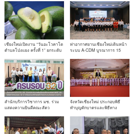
เชียงใหม่เปิดงาน “วันอะโวคาโด
ท่าอากาศยานเชียงใหม่เดินหน้า
ตำบลโป่งแยง ครั้งที่ 1” ยกระดับ
ระบบ A-CDM บูรณาการ 15
อะโวคาโดคุณภาพ สู่ผลไม้
หน่วยงาน ยกระดับการบริหาร
เศรษฐกิจและแหล่งท่องเที่ยวเชิง
เที่ยวบินและบริการผู้โดยสาร
เกษตร
สำนักบริการวิชาการ มช. ร่วม
จังหวัดเชียงใหม่ ประกอบพิธี
แสดงความยินดีคณะสัตว
ทำบุญตักบาตรและพิธีทาง
แพทยศาสตร์ มช. ในโอกาสครบ
ศาสนามหามงคล 5 ศาสนา
รอบ 32 ปี พร้อมร่วมพิธีทอดผ้าป่า
ถวายพระราชกุศล เนื่องใน
สมทบทุนโรงพยาบาลช้าง
โอกาสวันเฉลิมพระชนมพรรษา
พระบาทสมเด็จพระเจ้าอยู่หัว 28