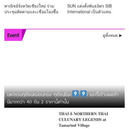
พาณิชย์จังหวัดเชียงใหม่ ร่วม
SUN แต่งตั้งพันธมิตร SIB
ประชุมติดตามและเชื่อมโยงซื้อ
International เป็นตัวแทน
ขาย “ลำไยและผลไม้”
จำหน่ายข้าวโพดหวานบรรจุ
กระป๋อง เสริมศักยภาพแบรนด์
KC ในตลาดเอเชีย
Event
ดูทั้งหมด
มหกรรมทุเรียนหมอนทอง ทุเรียนโลละ
และ
บาท และทั้งร้านเลยจ้า
มีมากกว่า 40 ตัน 2 ราคานี้เท่านั้น
𝐓𝐇𝐀𝚰 & 𝐍𝐎𝐑𝐓𝐇𝐄𝐑𝐍 𝐓𝐇𝐀𝚰
𝐂𝐔𝐋𝐔𝐍𝐀𝐑𝐘 𝐋𝐄𝐆𝐄𝐍𝐃𝐒 𝐚𝐭
𝐓𝐚𝐦𝐚𝐫𝐢𝐧𝐝 𝐕𝐢𝐥𝐥𝐚𝐠𝐞