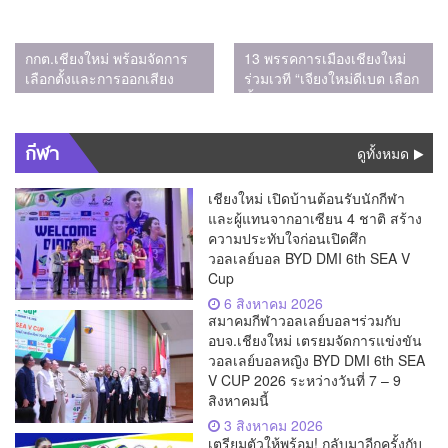
กกต.เชียงใหม่ พร้อมจัดการ
13 พรรคการเมืองเชียงใหม่
เลือกตั้งและการออกเสียง
ร่วมเวที “เจียงใหม่ดีเบต เลือก
ประชามติ คาดจะทราบผล
ตั้ง 69” กำหนดอนาคต
คะแนนอย่างไม่เป็นทางการ
ประเทศไทย เชียงใหม่ต้องไป
ในช่วงเวลา 22.00 น.
ต่อ
กีฬา
ดูทั้งหมด
เชียงใหม่ เปิดบ้านต้อนรับนักกีฬา
และผู้แทนจากอาเซียน 4 ชาติ สร้าง
ความประทับใจก่อนเปิดศึก
วอลเลย์บอล BYD DMI 6th SEA V
Cup
6 สิงหาคม 2026
สมาคมกีฬาวอลเลย์บอลฯร่วมกับ
อบจ.เชียงใหม่ เตรยมจัดการแข่งขัน
วอลเลย์บอลหญิง BYD DMI 6th SEA
V CUP 2026 ระหว่างวันที่ 7 – 9
สิงหาคมนี้
3 สิงหาคม 2026
เตรียมตัวให้พร้อม! กลับมาอีกครั้งกับ