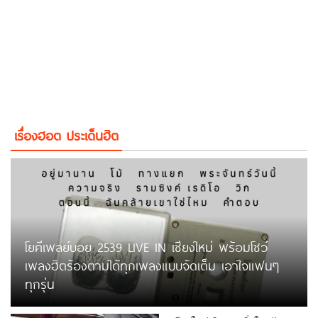
เรื่องฮอต ประเด็นฮิต
โยคีเพลย์บอย 2539 LIVE IN เชียงใหม่ พร้อมโชว์
เพลงฮิตร้องตามได้ทุกเพลงแบบจัดเต็ม เอาใจแฟนๆ
ทุกรุ่น